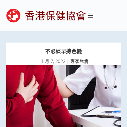
香港保健協會
不必談早搏色變
11 月 7, 2022
|
專家說病