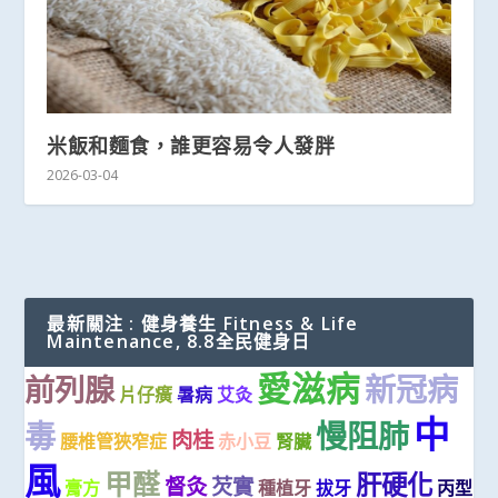
米飯和麵食，誰更容易令人發胖
2026-03-04
最新關注 : 健身養生 Fitness & Life
Maintenance, 8.8全民健身日
愛滋病
新冠病
前列腺
片仔癀
暑病
艾灸
中
毒
慢阻肺
肉桂
腰椎管狹窄症
赤小豆
腎臟
風
甲醛
肝硬化
督灸
芡實
膏方
種植牙
拔牙
丙型