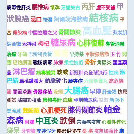
甲
丙肝
腰椎病
病毒性肝炎
懷孕
牙齒美白
虛不受補
結核病
狀腺癌
忌口
阿爾茨海默病
祛濕
子
高血壓
骨關節炎
宮
傳染病
中國控煙之父
梨狀肌
糖尿病
心肺復蘇
枸杞
綜合徵
涼拌菜
導管消融
腎癌
治療
牙齒
巴雷特食管
早搏藥
甲狀腺結節
玉 竹
閃
骨折
腰
經絡調理
戰勝病毒
肺癆
柔性抗疫
角膜炎
國產藥
淋巴瘤
咳嗽
淋
品
病毒變異
新冠肺炎全球流行
性病
巴結
動脈硬化
扁桃體腫大
腰突症
六味地黃丸
高危結
大腸癌
早搏
節
關節滑膜
骨髓移植
吸煙
肝衰竭
抗原
測試
膝關節積液
藥物毒肝
血癌
孕前糖尿病
當歸
新冠不
帕金
膝骨關節炎
心肌梗死
雙酚類
是流感
森病
中耳炎
跌倒
阿膠
宮頸癌疫苗
心臟性猝死
癡呆
牙套族
安裝假牙
隱形併發症
桑 椹
疫苗加強針
廁