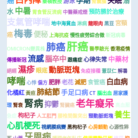
癌
孕期
失眠
溺
游泳
秦嶺教授
腎囊腫
中暑
水
預防勝於治療
胃食管反流病
中醫藥戒煙
支氣管哮喘
宮頸
地中海貧血
淋病
龍眼肉
黑豆
梅毒
便秘
癌
上海抗疫
慢性疲勞綜合徵
新冠病毒
肝癌
肺癌
OMICRON變異株
醫學驗光
香港疫情
流感
腦卒中
中藥材
心律失常
傳播新冠
跟痛症
濕疹
動脈斑塊
眼底
絕經
免疫接種
薏苡仁
解暑
哮喘
白血病
肥胖
老花
減肥
食管癌
心悸
偏方
肺結節
手足口病
化橘紅
黃疸
CT
腦出血
居家護
腎病
老年癡呆
抑鬱
理
腎衰
腎臟癌
高血壓
養生
枸杞子
急症
人工肛門
腰椎間盤突出
頸動脈斑塊
心肌梗死
視網膜病變
黑枸杞子
心房顫動
心源性猝
牙周病