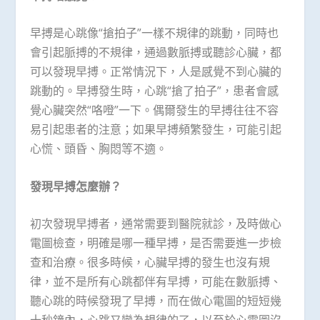
早搏是心跳像“搶拍子”一樣不規律的跳動，同時也
會引起脈搏的不規律，通過數脈搏或聽診心臟，都
可以發現早搏。正常情況下，人是感覺不到心臟的
跳動的。早搏發生時，心跳“搶了拍子”，患者會感
覺心臟突然“咯噔”一下。偶爾發生的早搏往往不容
易引起患者的注意；如果早搏頻繁發生，可能引起
心慌、頭昏、胸悶等不適。
發現早搏怎麼辦？
初次發現早搏者，通常需要到醫院就診，及時做心
電圖檢查，明確是哪一種早搏，是否需要進一步檢
查和治療。很多時候，心臟早搏的發生也沒有規
律，並不是所有心跳都伴有早搏，可能在數脈搏、
聽心跳的時候發現了早搏，而在做心電圖的短短幾