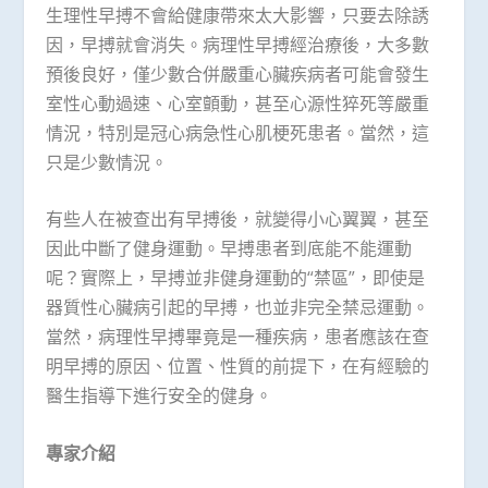
生理性早搏不會給健康帶來太大影響，只要去除誘
因，早搏就會消失。病理性早搏經治療後，大多數
預後良好，僅少數合併嚴重心臟疾病者可能會發生
室性心動過速、心室顫動，甚至心源性猝死等嚴重
情況，特別是冠心病急性心肌梗死患者。當然，這
只是少數情況。
有些人在被查出有早搏後，就變得小心翼翼，甚至
因此中斷了健身運動。早搏患者到底能不能運動
呢？實際上，早搏並非健身運動的“禁區”，即使是
器質性心臟病引起的早搏，也並非完全禁忌運動。
當然，病理性早搏畢竟是一種疾病，患者應該在查
明早搏的原因、位置、性質的前提下，在有經驗的
醫生指導下進行安全的健身。
專家介紹