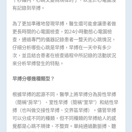
十秒鐘內，心跳又變為規律的了，以至於心電圖沒
有記錄到早搏。
為了更加準確地發現早搏，醫生還可能會讓患者做
更長時間的心電圖檢查，如24小時動態心電圖檢
查，通過專門的儀器記錄患者一整天的心跳情況，
仔細分析哪些心跳是早搏，早搏在一天中有多少
次，並且結合患者在檢查過程中所記錄的活動狀況
來分析早搏發生的特點。
早搏分哪幾種類型？
根據早搏的起源不同，醫學上將早搏分為房性早搏
（簡稱“房早”）、室性早搏（簡稱“室早”）和結性早
搏（也叫做交接性早搏、交界區早搏）。儘管早搏
可以分成不同的種類，但不同種類的早搏給人的感
覺都是心跳不規律、不整齊。單純通過數脈搏、聽