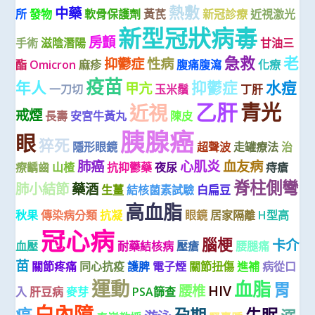
熱敷
中藥
所
發物
軟骨保護劑
黃芪
新冠診療
近視激光
新型冠狀病毒
房顫
手術
滋陰潛陽
甘油三
急救
老
抑鬱症
性病
酯
Omicron
麻疹
腹痛腹瀉
化療
疫苗
年人
抑鬱症
水痘
甲亢
一刀切
玉米鬚
丁肝
乙肝
青光
近視
戒煙
長壽
安宮牛黃丸
陳皮
胰腺癌
眼
猝死
隱形眼鏡
超聲波
走罐療法
治
肺癌
心肌炎
血友病
療齲齒
山楂
抗抑鬱藥
夜尿
痔瘡
脊柱側彎
肺小結節
藥酒
生薑
結核菌素試驗
白扁豆
高血脂
秋果
傳染病分類
抗凝
眼鏡
居家隔離
H型高
冠心病
腦梗
卡介
血壓
耐藥結核病
壓瘡
腰腿痛
苗
關節疼痛
同心抗疫
護脾
電子煙
關節扭傷
進補
病從口
運動
血脂
胃
腰椎
HIV
入
肝豆病
麥芽
PSA篩查
白內障