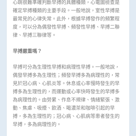
心跳很難準確判斷早搏的具體種類，心電圖檢查是
確定早搏種類的主要手段。一般地說，室性早搏是
最常見的心律失常。此外，根據早搏發作的頻繁程
度，可以分為偶發性早搏、頻發性早搏、早搏二聯
律、早搏三聯律等。
早搏嚴重嗎？
早搏可分為生理性早搏和病理性早搏。一般地說，
偶發早搏多為生理性；頻發早搏多為病理性的，常
見於冠心病、心肌炎等。休息或心率慢時發生的早
搏多為生理性的，而運動或心率快時發生的早搏多
為病理性的。由勞累、作息不規律、情緒緊張、激
動、焦慮、吸煙、飲酒、喝濃茶和咖啡引起的早
搏，多為生理性的；冠心病、心肌病等患者發生的
早搏，多為病理性的。