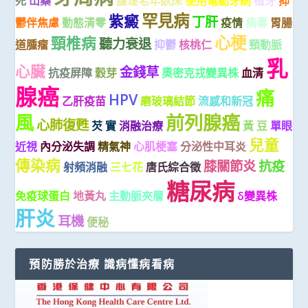
死
山藥
護理老年臥床
使用電動牙刷
植牙
抑
罕見病
紫癜
丁肝
鬱伴焦慮
動態清零
疫情
病毒
胃腸
心梗
頸椎病
聽力衰退
道腫瘤
抑鬱
核桃仁
頸動脈
乳
心臟
金錢草
抗疫屏障
穀芽
奧密克戎變異株
血清
腺癌
痛
HPV
乙肝疫苗
磨玻璃結節
流感和新冠
風
前列腺癌
心肺復甦
芡 實
消融治療
黃 豆
單眼
兒童
近視
內分泌失調
精氣神
心肌梗塞
分泌性中耳炎
傳染病
膝關節炎
抗疫
射頻消融
三七花
唐氏綜合徵
糖尿病
免疫球蛋白
地黃丸
主動脈夾層
δ變異株
肝炎
耳機
便秘
預防勝於治療 識病懂病看病