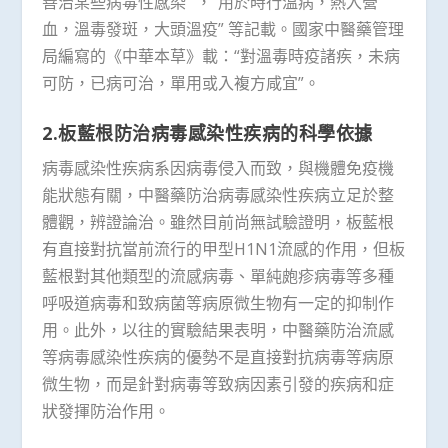
善治某些病毒性感染” ，“用於時行溫病，熱入營
血，溫毒發斑，大頭溫疫” 等記載。國家中醫藥管理
局編寫的《中華本草》載：“對溫毒時疫諸疾，未病
可防，已病可治，單用或入複方咸宜”。
2.板藍根防治病毒感染性疾病的科學依據
病毒感染性疾病系因病毒侵入而致，與機體免疫機
能狀態有關，中醫藥防治病毒感染性疾病立足於整
體觀，辨證論治。雖然目前尚無試驗證明，板藍根
有直接對抗當前流行的甲型H1N1流感的作用，但板
藍根對其他類型的流感病毒、單純皰疹病毒等多種
呼吸道病毒和致病菌等病原微生物有一定的抑制作
用。此外，以往的實驗結果表明，中醫藥防治流感
等病毒感染性疾病的優勢不是直接對抗病毒等病原
微生物，而是針對病毒等致病因素引發的疾病和症
狀發揮防治作用。