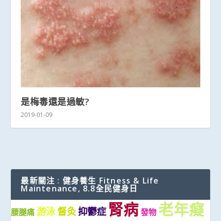
是梅毒還是過敏?
2019-01-09
最新關注 : 健身養生 Fitness & Life
Maintenance, 8.8全民健身日
腎病
老年癡
游泳
督灸
抑鬱症
腰腿痛
發物