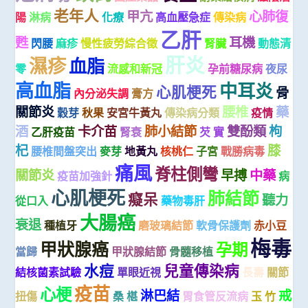
老年人
甲亢
心肺復
陽
淋病
化療
高血壓急症
傳染病
乙肝
甦
耳機
閃腰
麻疹
慢性疲勞綜合徵
腎臟
動態清
肝炎
濕疹
血脂
零
流感和新冠
孕前糖尿病
夜尿
高血脂
中耳炎
心肌梗死
骨
內分泌失調
膏方
關節炎
腰椎
藥
穀芽
秋果
安宮牛黃丸
傳染病分類
疫情
酒
卡介苗
肺小結節
雙酚類
枸
乙肝疫苗
腎衰
芡 實
杞
膝
腰椎間盤突出
麥芽
地黃丸
核桃仁
子宮
戰勝病毒
痛風
脊柱側彎
關節炎
早搏
中藥
疫苗加強針
病
心肌梗死
肺結節
癡呆
聽力
從口入
藥物毒肝
大腸癌
衰退
種植牙
磨玻璃結節
軟骨保護劑
赤小豆
梅毒
甲狀腺癌
孕期
當歸
甲狀腺結節
骨髓移植
水痘
兒童傳染病
結核菌素試驗
單眼近視
長壽
關節
疫苗
心梗
淋巴結
戒
扭傷
桑 椹
胃食管反流病
玉 竹