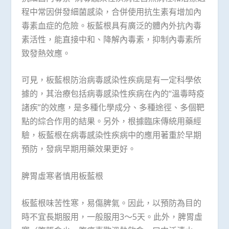
程中常因併發細菌感染，合併使用抗生素有增加內
毒素血症的危險。板藍根具有廣泛的體內外抗內毒
素活性，能直接中和、降解內毒素，抑制內毒素所
致發熱效應。
可見，板藍根防治病毒感染性疾病是有一定科學依
據的，其治療包括病毒感染性疾病在內的“溫毒時疫
諸疾”的效應，是多種化學成分、多種途徑、多個靶
點的綜合作用的結果。另外，根據臨床傳統用藥經
驗，板藍根在病毒感染性疾病中的應用著重於早期
預防，發病早期用藥效果更好。
脾胃虛寒者慎用板藍根
板藍根味苦性寒，易傷脾氣。因此，以預防為目的
時不宜長期服用，一般服用3～5天。此外，脾胃虛