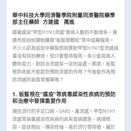
華中科技大學同濟醫學院附屬同濟醫院藥學
部主任藥師 方建國 萬進
隨著感染“甲型H1N1流感”患病人數的不斷增多，普
通市民紛紛開始購買“板藍根顆粒”等中成藥服用。
不少人認為這些中藥製劑就算對甲型H1N1型流感病
毒沒有特別療效，但只要堅持服用，多少能提高人
體免疫力，對防治流感有一定的益處。那麼，板藍
根到底能不能起到預防流感的作用？今後能作為預
防流感的家庭常備藥嗎？
1. 板藍根在“瘟疫”等病毒感染性疾病的預防
和治療中發揮重要作用
現在流行的手足口病、SARS、禽流感、甲型N1H1
流感等病毒感染性疾病均具有發病驟急、病情險
惡、症狀相似、傳染性強、易於流行等特徵，屬於