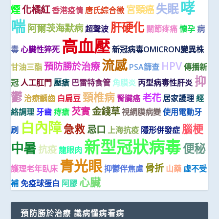
哮
失眠
煙
化橘紅
宮頸癌
香港疫情
唐氏綜合徵
喘
肝硬化
阿爾茨海默病
超聲波
關節疼痛
懷孕
病
高血壓
毒
心臟性猝死
新冠病毒OMICRON變異株
流感
HPV
預防勝於治療
甘油三酯
PSA篩查
傳播新
抑
冠
人工肛門
壓瘡
巴雷特食管
角膜炎
丙型病毒性肝炎
鬱
頸椎病
老花
治療齲齒
白扁豆
腎臟癌
居家護理
經
芡實
金錢草
絡調理
牙齒
痔瘡
視網膜病變
使用電動牙
白內障
急救
腦梗
忌口
刷
上海抗疫
隱形併發症
新型冠狀病毒
中暑
便秘
抗疫
龍眼肉
青光眼
骨折
護理老年臥床
抑鬱伴焦慮
山藥
虛不受
心臟
補
免疫球蛋白
阿膠
預防勝於治療 識病懂病看病