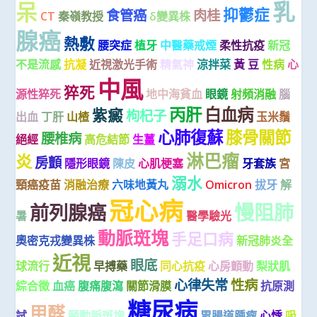
乳
呆
抑鬱症
食管癌
肉桂
CT
秦嶺教授
δ變異株
腺癌
熱敷
腰突症
植牙
中醫藥戒煙
柔性抗疫
新冠
不是流感
抗凝
近視激光手術
精氣神
涼拌菜
黃 豆
性病
心
中風
猝死
源性猝死
地中海貧血
眼鏡
射頻消融
腦
丙肝
白血病
紫癜
枸杞子
出血
丁肝
山楂
玉米鬚
心肺復蘇
膝骨關節
腰椎病
絕經
高危結節
生薑
淋巴瘤
炎
房顫
隱形眼鏡
陳皮
心肌梗塞
牙套族
宮
溺水
頸癌疫苗
消融治療
六味地黃丸
Omicron
拔牙
解
冠心病
慢阻肺
前列腺癌
暑
醫學驗光
動脈斑塊
手足口病
奧密克戎變異株
新冠肺炎全
近視
眼底
球流行
早搏藥
同心抗疫
心房顫動
梨狀肌
心律失常
性病
綜合徵
血癌
腹痛腹瀉
關節滑膜
抗原測
糖尿病
甲醛
試
頸動脈斑塊
胃腸道腫瘤
心悸
吸