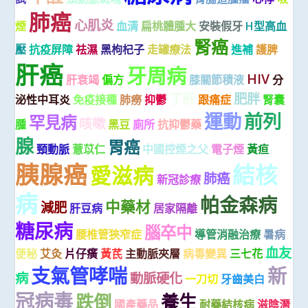
肺癌
心肌炎
煙
血清
扁桃體腫大
安裝假牙
H型高血
腎癌
壓
抗疫屏障
祛濕
黑枸杞子
走罐療法
進補
護脾
肝癌
牙周病
HIV
肝衰竭
偏方
膝關節積液
分
丁肝
肥胖
泌性中耳炎
免疫接種
肺癆
抑鬱
跟痛症
腎囊
運動
前列
罕見病
咳嗽
腫
黑豆
廁所
抗抑鬱藥
腺
胃癌
頸動脈
薏苡仁
中國控煙之父
電子煙
黃疸
胰腺癌
結核
愛滋病
肺癌
新冠診療
病
帕金森病
中藥材
減肥
肝豆病
居家隔離
糖尿病
腦卒中
腰椎管狹窄症
導管消融治療
暑病
血友
便秘
艾灸
片仔癀
黃芪
主動脈夾層
病毒變異
三七花
支氣管哮喘
新
病
動脈硬化
一刀切
牙齒美白
冠病毒
跌倒
養生
國產藥品
耐藥結核病
滋陰潛