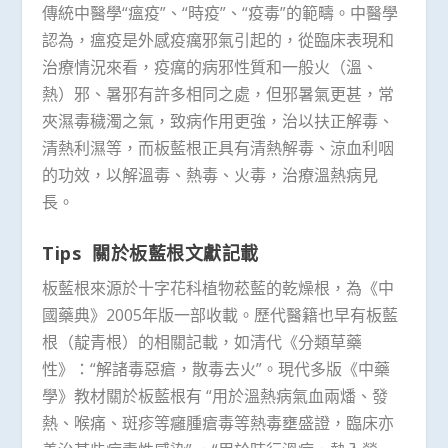
傳統中醫學“瘟疫”、“時疫”、“疫毒”的範疇。中醫學
認為，瘟疫是外感疫癘邪氣引起的，從臨床表現和
治療情況來看，疫癘的病邪性質和一般火（溫、
熱）邪、暑邪有許多相同之處，但邪暑氣更甚，常
夾濕毒穢濁之氣，致病作用更強，治以扶正解毒、
清熱利濕等，而板藍根正具有清熱解毒、涼血利咽
的功效，以解溫毒、熱毒、火毒，治療溫熱病見
長。
Tips 關於板藍根文獻記載
板藍根來源於十字花科植物菘藍的乾燥根，為《中
國藥典》2005年版一部收載。歷代醫籍也早有板藍
根（靛青根）的相關記載，如清代《分類草藥
性》：“解諸毒惡瘡，散毒去火”。現代多版《中藥
學》教材關於板藍根有 “用於溫熱病氣血兩燔、發
熱、喉痛、斑疹等癰腫瘡毒等熱毒壅盛證，臨床亦