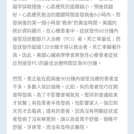
越早採取措施，心肌梗死的面積越小，預後就越
好。心肌梗死救治的關鍵時間是發病後6小時內，而
發病後的第一個小時是“救命”的黃金時間。美國的
統計資料顯示，在心梗患者中，症狀發作60分鐘內
接受冠狀動脈介入治療（PCI）者，死亡率最低；而
症狀發作超過120分鐘才得以救治者，死亡率顯著升
高。因此，美國心臟病學學會將急性心梗患者從就
診到接受PCI的最佳治療時間定為90分鐘。
然而，真正能在起病後90分鐘內接受治療的患者並
不多，多數人就診過晚。比如，有的患者恰巧在開
會時發病，為了不影響會場氣氛，堅持到會議結束
才就醫；有些患者半夜發病，怕影響家人，強忍到
天亮才去看病；還有的患者，因為沒有明顯症狀或
者發病了沒有察覺到，誤以為是胃不舒服、頸椎不
舒服、牙疼等，而沒有及時去醫院。