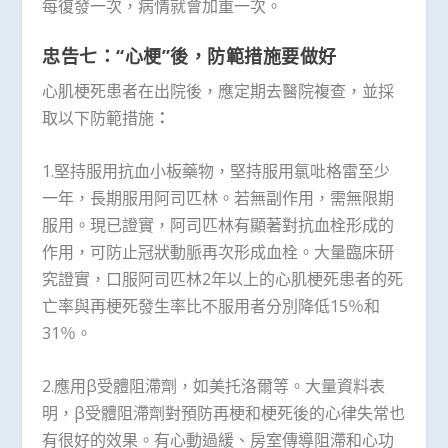
每復發一次，病情就會加重一次。
忠告七：“心梗”後，防範措施要做好
心肌梗死患者在出院後，應定期去醫院複查，並採
取以下防範措施
：
1.堅持服用抗血小板藥物，堅持服用氯吡格雷至少
一年，長期服用阿司匹林。若無副作用，需無限期
服用。現已證實，阿司匹林有顯著對抗血栓形成的
作用，可防止冠狀動脈再次形成血栓。大量臨床研
究證實，口服阿司匹林2年以上的心肌梗死患者的死
亡率與再梗死發生率比不服用者分別降低15％和
31％。
2.應用β受體阻滯劑，如美托洛爾等。大量資料表
明，β受體阻滯劑對預防再梗和梗死後的心律失常也
有很好的效果。有心動過緩、房室傳導阻滯和心功