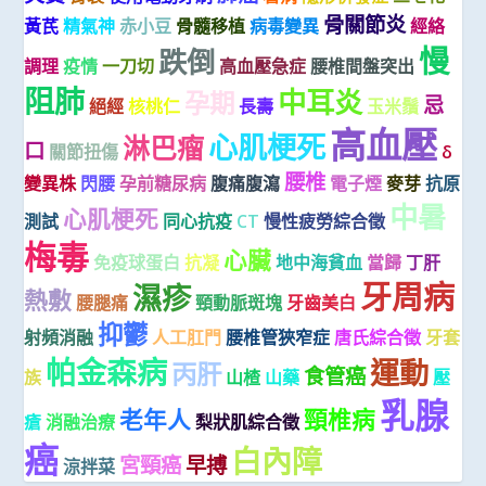
骨關節炎
黃芪
精氣神
赤小豆
骨髓移植
病毒變異
經絡
慢
跌倒
調理
疫情
一刀切
高血壓急症
腰椎間盤突出
阻肺
中耳炎
孕期
忌
絕經
核桃仁
長壽
玉米鬚
高血壓
心肌梗死
淋巴瘤
口
關節扭傷
δ
腰椎
變異株
閃腰
孕前糖尿病
腹痛腹瀉
電子煙
麥芽
抗原
中暑
心肌梗死
測試
同心抗疫
CT
慢性疲勞綜合徵
梅毒
心臟
免疫球蛋白
抗凝
地中海貧血
當歸
丁肝
牙周病
濕疹
熱敷
腰腿痛
頸動脈斑塊
牙齒美白
抑鬱
射頻消融
人工肛門
腰椎管狹窄症
唐氏綜合徵
牙套
帕金森病
運動
丙肝
食管癌
族
山楂
山藥
壓
乳腺
老年人
頸椎病
瘡
消融治療
梨狀肌綜合徵
癌
白內障
宮頸癌
早搏
涼拌菜