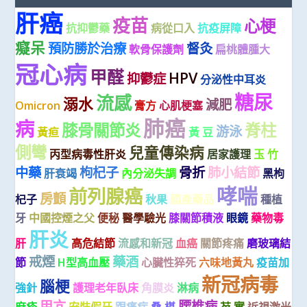
肝癌
疫苗
心梗
抗抑鬱藥
病從口入
抗疫屏障
癡呆
預防勝於治療
督灸
軟骨保護劑
扁桃體腫大
冠心病
甲醛
HPV
抑鬱症
分泌性中耳炎
糖尿
流感
溺水
減肥
Omicron
膏方
心肌梗塞
肺癌
病
膝骨關節炎
脊柱
游泳
黃疸
黃 豆
側彎
兒童傳染病
丙型病毒性肝炎
居家護理
玉 竹
中藥
枸杞子
骨折
肺小結節
肝衰竭
內分泌失調
黑枸
哮喘
前列腺癌
房顫
杞子
秋果
國產藥品
種植
牙
中國控煙之父
便秘
醫學驗光
膝關節積液
眼鏡
藥物毒
肝炎
肝
高危結節
流感和新冠
血癌
關節疼痛
磨玻璃結
戒煙
藥酒
節
H型高血壓
心臟性猝死
六味地黃丸
疫苗加
新冠病毒
腦梗
強針
護理老年臥床
角膜炎
淋病
甲亢
腰椎病
麻疹
安裝假牙
跟痛症
桑 椹
芡 實
近視激光