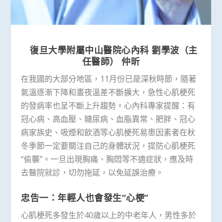
復旦大學附屬中山醫院心內科 劉學波（主
任醫師） 仲昕
在我國的大部分地區，11月份已是深秋時節，隨著
氣溫逐漸下降和晝夜溫差不斷擴大，急性心肌梗死
的發病率也呈不斷上升趨勢。心內科專家提醒：有
冠心病、高血壓、糖尿病、血脂異常、肥胖、冠心
病家族史、吸煙和飲酒等心肌梗死易患因素者在秋
冬季節一定要關注自己的身體狀況，提防心肌梗死
“偷襲”。一旦出現胸痛、胸悶等不適症狀，應及時
去醫院就診，切勿拖延，以免延誤治療。
忠告一：年輕人也會發生“心梗”
心肌梗死多發生於40歲以上的中老年人，男性多於