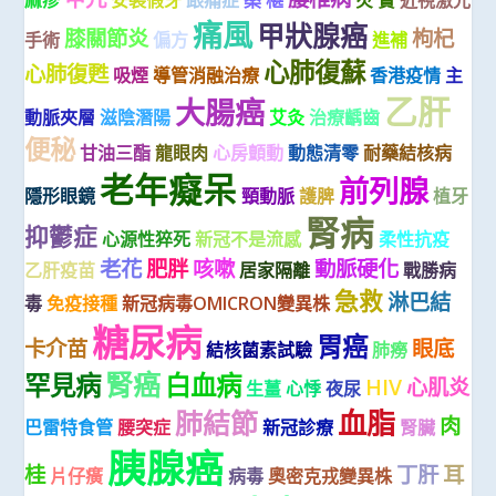
痛風
甲狀腺癌
膝關節炎
枸杞
手術
偏方
進補
心肺復蘇
心肺復甦
吸煙
導管消融治療
香港疫情
主
乙肝
大腸癌
動脈夾層
滋陰潛陽
艾灸
治療齲齒
便秘
甘油三酯
龍眼肉
心房顫動
動態清零
耐藥結核病
老年癡呆
前列腺
隱形眼鏡
頸動脈
護脾
植牙
腎病
抑鬱症
心源性猝死
新冠不是流感
柔性抗疫
老花
肥胖
咳嗽
動脈硬化
乙肝疫苗
居家隔離
戰勝病
急救
淋巴結
毒
免疫接種
新冠病毒OMICRON變異株
糖尿病
胃癌
卡介苗
眼底
結核菌素試驗
肺癆
腎癌
罕見病
白血病
HIV
心肌炎
生薑
心悸
夜尿
血脂
肺結節
肉
巴雷特食管
腰突症
新冠診療
腎臟
胰腺癌
桂
丁肝
耳
片仔癀
病毒
奧密克戎變異株