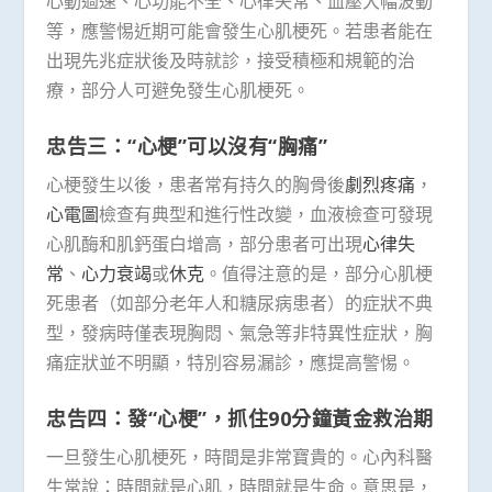
心動過速、心功能不全、心律失常、血壓大幅波動
等，應警惕近期可能會發生心肌梗死。若患者能在
出現先兆症狀後及時就診，接受積極和規範的治
療，部分人可避免發生心肌梗死。
忠告三：“心梗”可以沒有“胸痛”
心梗發生以後，患者常有持久的胸骨後
劇烈疼痛
，
心電圖
檢查有典型和進行性改變，血液檢查可發現
心肌酶和肌鈣蛋白增高，部分患者可出現
心律失
常
、
心力衰竭
或
休克
。值得注意的是，部分心肌梗
死患者（如部分老年人和糖尿病患者）的症狀不典
型，發病時僅表現胸悶、氣急等非特異性症狀，胸
痛症狀並不明顯，特別容易漏診，應提高警惕。
忠告四：發“心梗”，抓住90分鐘黃金救治期
一旦發生心肌梗死，時間是非常寶貴的。心內科醫
生常說：時間就是心肌，時間就是生命。意思是，