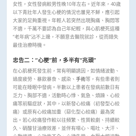
女性，女性發病較男性晚10年左右。近年來，40歲
以下青壯年人發生心梗的情況也屢見不鮮，應引起
大家的足夠重視。年輕人若突然出現胸痛、胸悶等
不適，千萬不要認為自己年紀輕，與心肌梗死這種
“老年病”沾不上邊，不願意去醫院就診，從而錯失
最佳治療時機。
忠告二：“心梗”前，多半有“兆頭”
在心肌梗死發生前，常有明顯誘因，如情緒波動、
過度疲勞、暴飲暴食、感染、
手術
等，有些患者則
可能在睡眠中發病。半數以上患者在發病前數日有
乏力、胸部不適，活動時心悸、氣急、煩躁、心絞
痛等前驅症狀，其中，以新發心絞痛（初發型心絞
痛）或原有心絞痛加重（惡化型心絞痛）最為突
出。若心絞痛發作較以往頻繁、性質較劇、持續較
久、硝酸甘油療效差，並伴有噁心、嘔吐、大汗、