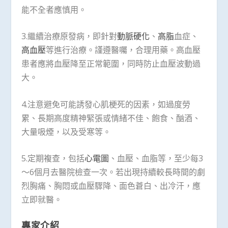
能不全者應慎用。
3.繼續治療原發病，即針對
動脈硬化
、
高脂
血症、
高血壓
等進行治療。謹遵醫囑，合理用藥。高血壓
患者應將血壓降至正常範圍，同時防止血壓波動過
大。
4.注意避免可能誘發心肌梗死的因素，如過度勞
累、長期高度精神緊張或情緒不佳、飽食、酗酒、
大量吸煙，以及受寒等。
5.定期複查，包括
心電圖
、血壓、血脂等，至少每3
～6個月去醫院檢查一次。若出現持續較長時間的劇
烈胸痛、胸悶或血壓驟降、面色蒼白、出冷汗，應
立即就醫。
專家介紹