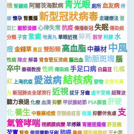
青光眼
機
阿爾茨海默病
血友病
腎臟癌
廁所
痔
新型冠狀病毒
瘡
懷孕
腎囊腫
走罐療法
薏
失眠
心律失常
抗疫
苡仁
關節滑膜
傳播新冠
傳染病
紫癜
猝死
水
分類
子宮
地黃丸
單眼近視
穀芽
阿膠
中風
高血脂
痘
中藥材
金錢草
雙酚類
黑豆
動脈斑塊
腦
性病
陳皮
解暑
胃食管反流病
腦出血
卒中
手足口病
性病
化橘
秦嶺教授
傳染病
白扁豆
結核病
愛滋病
紅
上海抗疫
發物
安宮牛黃
近視
丸
新冠肺炎全球流行
拔牙
牙齒
虛不受補
超聲波
肝硬
聽力衰退
化療
血清
抑鬱
甲狀腺結節
PSA篩查
支
養生
化
中醫藥戒煙
宮頸癌疫苗
祛濕
抑鬱伴焦慮
氣管哮喘
視網膜病變
早搏藥
胃腸道腫瘤
肝豆病
芡實
肺癌
腎衰
使用電動牙刷
暑病
隱形併發症
三七花