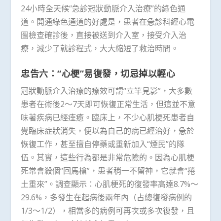
24小時全天候“急診冠狀動脈介入治療”的綠色通
道。開通綠色通道的好處是，患者在急診科經心電
圖檢查確診後，直接被送到介入室，接受介入治
療，減少了就診程式，大大縮短了救治時間。
忠告六：“心梗”易復發，切忌掉以輕心
冠狀動脈介入治療的療效可謂“立竿見影”，大多數
患者在術後2～7天即可恢復正常生活，但這並不意
味著疾病已經痊癒。臨床上，不少心肌梗死患者自
覺臨床症狀消失，便以為自己的病已經治好，急於
恢復工作，甚至擅自停藥或重新加入“煙民”的隊
伍。其實，這些行為都是非常危險的。因為心肌梗
死常會殺個“回馬槍”，患者稍一不留神，它就會“捲
土重來”。調查顯示：心肌梗死的復發率高達8.7%～
29.6%，多發生在起病後兩年內（占總復發病例的
1/3～1/2），相當多的病例可再次或多次復發，且