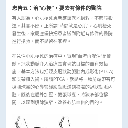
忠告五：治“心梗”，要去有條件的醫院
有人認為，心肌梗死患者應該就地搶救，不應該搬
運。其實不然，正所謂“時間就是心肌”，心肌梗死
發生後，家屬應儘快把患者送到附近有條件的醫院
進行搶救，而不是留在家裡。
在急性心肌梗死的治療中，實現“血流再灌注”是關
鍵。冠狀動脈介入治療是實現該目標的最有效措
施，基本方法包括經皮冠狀動脈腔內成形術(PTCA)
和支架植入術。所謂PTCA，就是將一種前端帶有可
擴張球囊的心導管經股動脈送到狹窄的冠狀動脈內
腔，隨後在體外加壓、擴張球囊，將狹窄部位撐
開，以達到解除狹窄、改善心肌血供的目的。