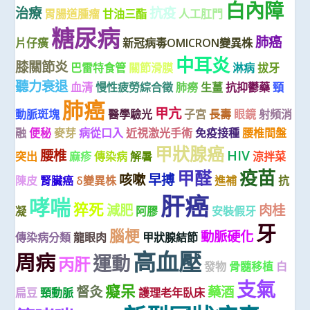
白內障
治療
抗疫
胃腸道腫瘤
甘油三酯
人工肛門
糖尿病
肺癌
片仔癀
新冠病毒OMICRON變異株
中耳炎
膝關節炎
巴雷特食管
關節滑膜
淋病
拔牙
聽力衰退
血清
慢性疲勞綜合徵
肺癆
生薑
抗抑鬱藥
頸
肺癌
甲亢
動脈斑塊
醫學驗光
子宮
長壽
眼鏡
射頻消
融
便秘
麥芽
病從口入
近視激光手術
免疫接種
腰椎間盤
甲狀腺癌
腰椎
HIV
突出
麻疹
傳染病
解暑
涼拌菜
疫苗
甲醛
咳嗽
早搏
陳皮
腎臟癌
δ變異株
進補
抗
肝癌
哮喘
猝死
減肥
肉桂
凝
阿膠
安裝假牙
牙
腦梗
動脈硬化
傳染病分類
龍眼肉
甲狀腺結節
高血壓
周病
運動
丙肝
發物
骨髓移植
白
支氣
癡呆
督灸
藥酒
扁豆
頸動脈
護理老年臥床