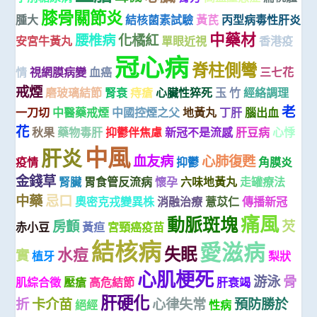
膝骨關節炎
腫大
結核菌素試驗
黃芪
丙型病毒性肝炎
中藥材
腰椎病
化橘紅
安宮牛黃丸
單眼近視
香港疫
冠心病
脊柱側彎
情
視網膜病變
血癌
三七花
戒煙
磨玻璃結節
腎衰
痔瘡
心臟性猝死
玉 竹
經絡調理
老
一刀切
中醫藥戒煙
中國控煙之父
地黃丸
丁肝
腦出血
花
秋果
藥物毒肝
抑鬱伴焦慮
新冠不是流感
肝豆病
心悸
中風
肝炎
血友病
心肺復甦
疫情
抑鬱
角膜炎
金錢草
腎臟
胃食管反流病
懷孕
六味地黃丸
走罐療法
中藥
忌口
奧密克戎變異株
消融治療
薏苡仁
傳播新冠
痛風
動脈斑塊
房顫
芡
赤小豆
黃疸
宮頸癌疫苗
結核病
愛滋病
失眠
水痘
實
植牙
梨狀
心肌梗死
游泳
骨
肌綜合徵
壓瘡
高危結節
肝衰竭
肝硬化
折
卡介苗
心律失常
預防勝於
絕經
性病