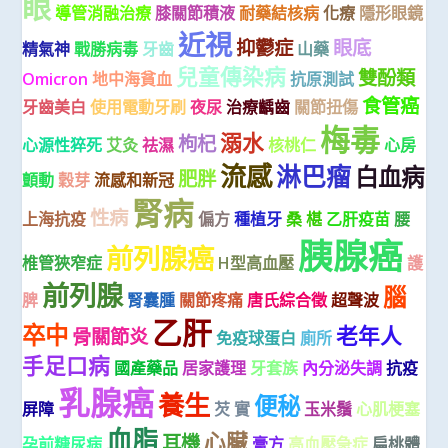
眼
導管消融治療
膝關節積液
耐藥結核病
化療
隱形眼鏡
近視
抑鬱症
眼底
精氣神
戰勝病毒
牙齒
山藥
兒童傳染病
雙酚類
Omicron
地中海貧血
抗原測試
食管癌
牙齒美白
使用電動牙刷
夜尿
治療齲齒
關節扭傷
梅毒
溺水
枸杞
心源性猝死
艾灸
祛濕
核桃仁
心房
流感
淋巴瘤
白血病
肥胖
顫動
穀芽
流感和新冠
腎病
性病
上海抗疫
偏方
種植牙
桑 椹
乙肝疫苗
腰
胰腺癌
前列腺癌
椎管狹窄症
H型高血壓
護
前列腺
腦
脾
腎囊腫
關節疼痛
唐氏綜合徵
超聲波
乙肝
卒中
老年人
骨關節炎
免疫球蛋白
廁所
手足口病
國產藥品
居家護理
牙套族
內分泌失調
抗疫
乳腺癌
養生
便秘
屏障
芡 實
玉米鬚
心肌梗塞
血脂
心臟
耳機
孕前糖尿病
膏方
高血壓急症
扁桃體