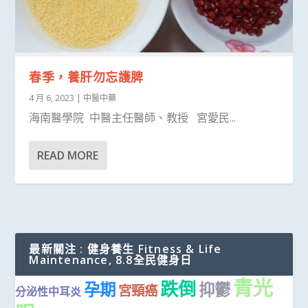
春季，養肝勿忘護脾
4 月 6, 2023
|
中醫中藥
海南醫學院 中醫主任醫師、教授 宮愛民...
READ MORE
最新關注 : 健身養生 Fitness & Life
Maintenance, 8.8全民健身日
青光
跌倒
孕期
抑鬱
宮頸癌
分泌性中耳炎