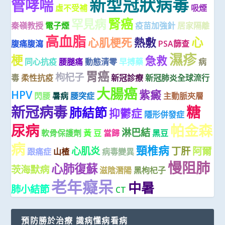
新型冠狀病毒
管哮喘
虛不受補
吸煙
腎癌
罕見病
秦嶺教授
電子煙
疫苗加強針
居家隔離
高血脂
心
心肌梗死
熱敷
腹痛腹瀉
PSA篩查
濕疹
梗
急救
同心抗疫
腰腿痛
動態清零
早搏藥
病
胃癌
枸杞子
毒
柔性抗疫
新冠診療
新冠肺炎全球流行
大腸癌
HPV
紫癜
閃腰
暑病
腰突症
主動脈夾層
新冠病毒
糖
肺結節
抑鬱症
隱形併發症
尿病
帕金森
淋巴結
軟骨保護劑
黃 豆
當歸
黑豆
病
頸椎病
心肌炎
丁肝
阿爾
跟痛症
山楂
病毒變異
慢阻肺
心肺復蘇
茨海默病
滋陰潛陽
黑枸杞子
老年癡呆
中暑
肺小結節
CT
預防勝於治療 識病懂病看病