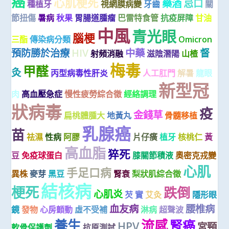
癌
心肌梗死
藥酒
忌口
種植牙
視網膜病變
牙齒
關
節扭傷
暑病
秋果
胃腸道腫瘤
巴雷特食管
抗疫屏障
甘油
中風
青光眼
腦梗
三酯
傳染病分類
Omicron
預防勝於治療
HIV
中藥
督
射頻消融
滋陰潛陽
山楂
梅毒
甲醛
灸
丙型病毒性肝炎
人工肛門
解暑
龍眼
新型冠
肉
高血壓急症
慢性疲勞綜合徵
經絡調理
狀病毒
疫
金錢草
扁桃體腫大
地黃丸
骨髓移植
乳腺癌
苗
祛濕
性病
阿膠
片仔癀
植牙
核桃仁
黃
高血脂
猝死
豆
免疫球蛋白
膝關節積液
奧密克戎變
心肌
手足口病
異株
麥芽
黑豆
腎衰
梨狀肌綜合徵
結核病
梗死
跌倒
心肌炎
芡 實
艾灸
隱形眼
血友病
腰椎病
鏡
發物
心房顫動
虛不受補
淋病
超聲波
養生
流感
腎癌
HPV
宮頸
軟骨保護劑
抗原測試