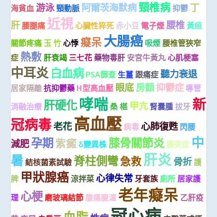
頸椎病
游泳
阿爾茨海默病
丁
海貧血
頸動脈
抑鬱
近視
肝
腰椎
腰腿痛
心臟性猝死
赤小豆
電子煙
黃疸
大腸癌
癡呆
關節疼痛
玉 竹
心悸
吸煙
腰椎管狹窄
熱敷
症
肝衰竭
三七花
藥物毒肝
安宮牛黃丸
心肌梗塞
中耳炎
白血病
聽力衰退
PSA篩查
生薑
跟痛症
眼底
房顫
抑鬱症
居家隔離
抗抑鬱藥
H型高血壓
導管
哮喘
新
肝硬化
甲亢
消融治療
桑 椹
腎囊腫
拔牙
高血壓
冠病毒
老花
心肺復甦
病毒
閃腰
中
孕期
膝骨關節炎
紫癜
減肥
δ變異株
腰突症
肝炎
暑
脊柱側彎
急救
骨折
結核菌素試驗
護
甲狀腺癌
心律失常
脾
涼拌菜
牙套族
廁所
居家護
老年癡呆
心梗
理
磨玻璃結節
腹痛腹瀉
乙肝疫
冠心病