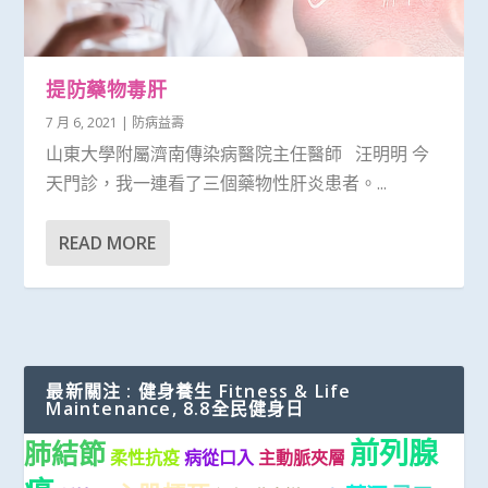
提防藥物毒肝
7 月 6, 2021
|
防病益壽
山東大學附屬濟南傳染病醫院主任醫師 汪明明 今
天門診，我一連看了三個藥物性肝炎患者。...
READ MORE
最新關注 : 健身養生 Fitness & Life
Maintenance, 8.8全民健身日
前列腺
肺結節
柔性抗疫
病從口入
主動脈夾層