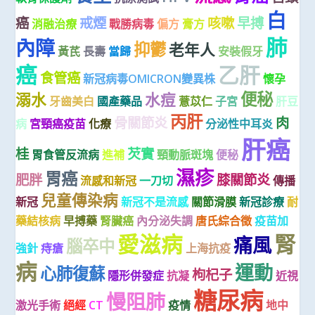
白
癌
戒煙
咳嗽
早搏
消融治療
戰勝病毒
偏方
膏方
肺
內障
抑鬱
老年人
黃芪
長壽
當歸
安裝假牙
癌
乙肝
食管癌
新冠病毒OMICRON變異株
懷孕
便秘
溺水
水痘
牙齒美白
國產藥品
薏苡仁
子宮
肝豆
丙肝
骨關節炎
肉
病
宮頸癌疫苗
化療
分泌性中耳炎
肝癌
桂
芡實
胃食管反流病
進補
頸動脈斑塊
便秘
濕疹
胃癌
肥胖
膝關節炎
流感和新冠
一刀切
傳播
兒童傳染病
新冠
新冠不是流感
關節滑膜
新冠診療
耐
藥結核病
早搏藥
腎臟癌
內分泌失調
唐氏綜合徵
疫苗加
愛滋病
腎
痛風
腦卒中
強針
痔瘡
上海抗疫
病
運動
心肺復蘇
枸杞子
隱形併發症
抗凝
近視
糖尿病
慢阻肺
激光手術
絕經
CT
疫情
地中