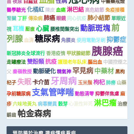
血脂
性病
苗
夜尿
白扁豆
中醫藥戒煙
化橘紅
淋巴結
醫學驗光
陳皮
血癌
高危結節
免疫接種
肺癌
肺小結節
腎臟
丁肝
傳染病
眼鏡
同心抗疫
單眼近
前
動脈斑塊
心臟
耳機
視
壓瘡
腰椎間盤突出
糖尿病
列腺
抑鬱症
血清
角膜炎
使用電動牙刷
胰腺癌
新冠肺炎全球流行
香港疫情
甲狀腺結節
雙酚類
抗疫
走罐療法
護理老年臥床
腦出血
中國控煙之
罕見病
中藥材
動脈硬化
父
秦嶺教授
精氣神
黑枸
牙周病
失眠
卡介苗
枸杞
杞子
玉米鬚
肺癆
山藥
支氣管哮喘
孕前糖尿病
動態清零
抑鬱伴焦慮
麻
淋巴瘤
疹
六味地黃丸
病毒變異
穀芽
心源性猝死
治療
帕金森病
齲齒
預防勝於治療 識病懂病看病