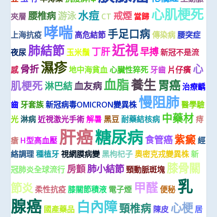
心肌梗死
水痘
腰椎病
游泳
戒煙
夾層
CT
當歸
哮喘
手足口病
上海抗疫
高危結節
傳染病
腰突症
近視
肺結節
丁肝
早搏
夜尿
玉米鬚
新冠不是流
濕疹
心
骨折
感
地中海貧血
心臟性猝死
牙齒
片仔癀
血脂
養生
胃癌
肌梗死
淋巴結
血友病
治療齲
慢阻肺
齒
牙套族
新冠病毒OMICRON變異株
醫學驗
中藥材
光
淋病
近視激光手術
解暑
黑豆
耐藥結核病
痔
肝癌
糖尿病
紫癜
食管癌
瘡
H型高血壓
經
絡調理
種植牙
視網膜病變
黑枸杞子
奧密克戎變異株
新
膝骨關
房顫
肺小結節
冠肺炎全球流行
頸動脈斑塊
乳
甲醛
節炎
柔性抗疫
膝關節積液
電子煙
便秘
腺癌
白內障
心梗
頸椎病
國產藥品
陳皮
居