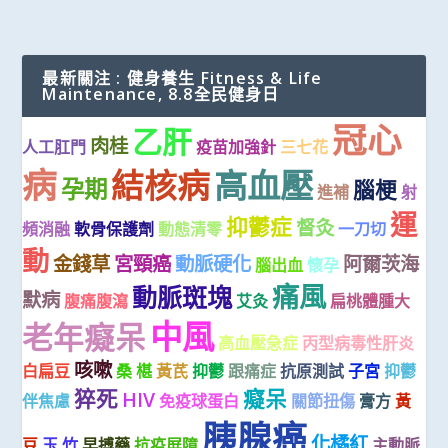
最新關注 : 健身養生 Fitness & Life
Maintenance, 8.8全民健身日
冠心
乙肝
肉桂
人工肛門
疫苗加強針
三七花
病
高血壓
結核病
孕期
腦梗
進補
射
運
抑鬱症
督灸
頻消融
軟骨保護劑
動態清零
一刀切
動
金錢草
宮頸癌
動脈硬化
阿爾茨海
腦出血
懷孕
痛風
動脈斑塊
默病
腹痛腹瀉
艾灸
扁桃體腫大
中風
老年癡呆
高血壓急症
丙型病毒性肝炎
咳嗽
白扁豆
桑 椹
黃芪
抑鬱
跟痛症
抗原測試
子宮
抑鬱
猝死
癡呆
HIV
伴焦慮
免疫球蛋白
關節扭傷
膏方
黃
胰腺癌
化橘紅
豆
玉 竹
早搏藥
抗疫屏障
主動脈