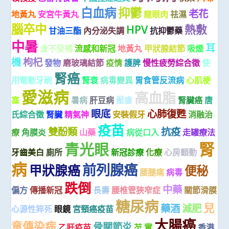
白血病
抑鬱
老花
地黃丸
安宮牛黃丸
龍眼肉
祛濕
腦卒中
HPV
熱敷
甘油三酯
內分泌失調
抗抑鬱藥
中暑
耳
虛不受補
流感和新冠
地黃丸
甲狀腺結節
吸煙
機
枸杞
發物
磨玻璃結節
疫情
護脾
慢性疲勞綜合徵
使
腎癌
用電動牙刷
腎衰
病毒變異
胃食管反流病
心肌梗
愛滋病
高血脂
塞
暑病
肝豆病
壓瘡
腎臟癌
唐
眼底
心肺復甦
氏綜合徵
腎臟
精氣神
安裝假牙
消融治
疫苗
雙酚類
抗疫
療
角膜炎
山藥
病從口入
走罐療法
腎
青光眼
牙齒美白
廁所
新冠診療
化療
心房顫動
病
前列腺癌
甲狀腺癌
便秘
腰腿痛
病毒
跌倒
中藥
偏方
傳播新冠
長壽
腰椎管狹窄症
關節滑膜
糖尿病
兒
藥酒
減肥
心源性猝死
眼鏡
宮頸癌疫苗
大腸癌
童傳染病
骨關節炎
乙肝疫苗
芡 實
香港