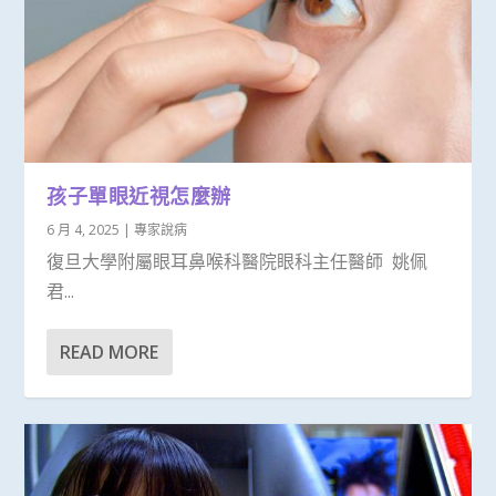
孩子單眼近視怎麼辦
6 月 4, 2025
|
專家說病
復旦大學附屬眼耳鼻喉科醫院眼科主任醫師 姚佩
君...
READ MORE