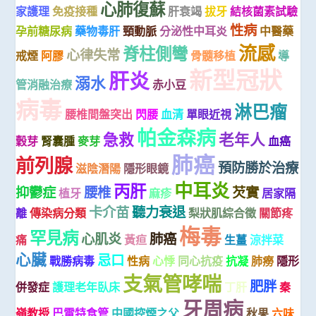
心肺復蘇
家護理
免疫接種
肝衰竭
拔牙
結核菌素試驗
性病
孕前糖尿病
藥物毒肝
頸動脈
分泌性中耳炎
中醫藥
流感
脊柱側彎
心律失常
戒煙
阿膠
骨髓移植
導
新型冠狀
肝炎
溺水
管消融治療
赤小豆
病毒
淋巴瘤
腰椎間盤突出
閃腰
血清
單眼近視
帕金森病
急救
老年人
穀芽
腎囊腫
麥芽
血癌
肺癌
前列腺
預防勝於治療
滋陰潛陽
隱形眼鏡
中耳炎
丙肝
抑鬱症
腰椎
芡實
植牙
麻疹
居家隔
卡介苗
聽力衰退
離
傳染病分類
梨狀肌綜合徵
關節疼
梅毒
罕見病
心肌炎
肺癌
痛
黃疸
生薑
涼拌菜
心臟
忌口
戰勝病毒
性病
心悸
同心抗疫
抗凝
肺癆
隱形
支氣管哮喘
肥胖
併發症
護理老年臥床
丁肝
秦
牙周病
嶺教授
巴雷特食管
中國控煙之父
秋果
六味