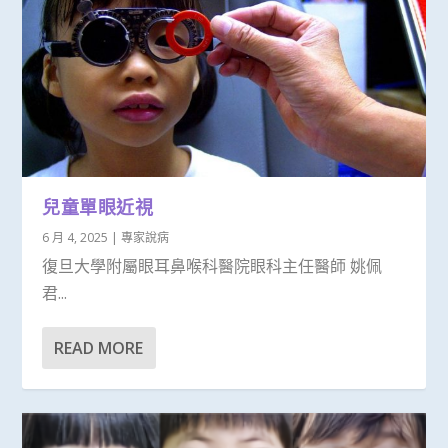
兒童單眼近視
6 月 4, 2025
|
專家說病
復旦大學附屬眼耳鼻喉科醫院眼科主任醫師 姚佩
君...
READ MORE