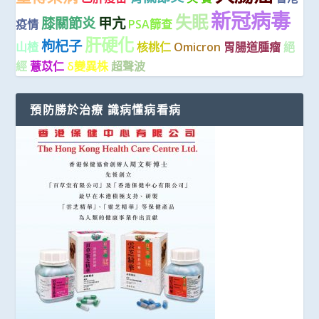
新冠病毒
失眠
膝關節炎
甲亢
疫情
PSA篩查
肝硬化
枸杞子
山楂
核桃仁
Omicron
胃腸道腫瘤
絕
經
薏苡仁
δ變異株
超聲波
預防勝於治療 識病懂病看病