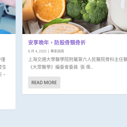
安享晚年，防股骨頸骨折
8 月 4, 2025
|
專家說病
時僅
上海交通大學醫學院附屬第六人民醫院骨科主任
發生
《大眾醫學》編委會委員 張 偉...
折，
READ MORE