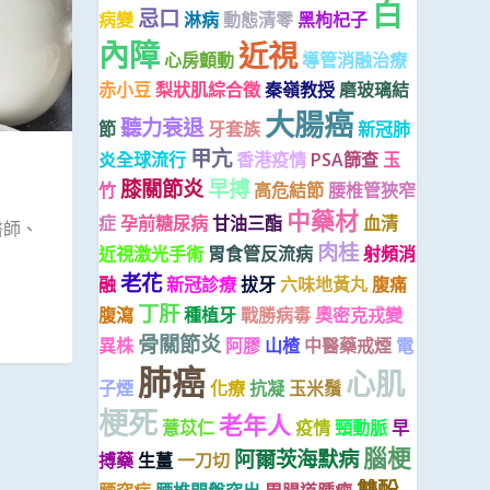
白
忌口
病變
淋病
動態清零
黑枸杞子
內障
近視
心房顫動
導管消融治療
赤小豆
梨狀肌綜合徵
秦嶺教授
磨玻璃結
大腸癌
聽力衰退
節
牙套族
新冠肺
甲亢
炎全球流行
香港疫情
PSA篩查
玉
膝關節炎
早搏
竹
高危結節
腰椎管狹窄
中藥材
症
孕前糖尿病
甘油三酯
血清
醫師、
肉桂
近視激光手術
胃食管反流病
射頻消
老花
融
新冠診療
拔牙
六味地黃丸
腹痛
丁肝
腹瀉
種植牙
戰勝病毒
奧密克戎變
骨關節炎
異株
阿膠
山楂
中醫藥戒煙
電
肺癌
心肌
子煙
化療
抗凝
玉米鬚
梗死
老年人
薏苡仁
疫情
頸動脈
早
腦梗
阿爾茨海默病
搏藥
生薑
一刀切
雙酚