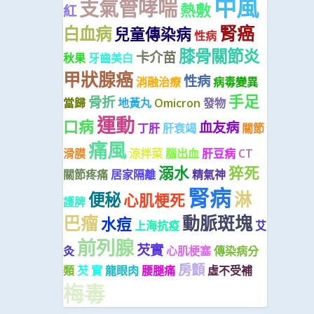
中風
支氣管哮喘
熱敷
紅
腎癌
白血病
兒童傳染病
性病
膝骨關節炎
卡介苗
秋果
牙齒美白
甲狀腺癌
性病
消融治療
病毒變異
手足
骨折
當歸
地黃丸
Omicron
發物
運動
口病
血友病
丁肝
肝衰竭
關節
痛風
滑膜
涼拌菜
腦出血
肝豆病
CT
溺水
猝死
關節疼痛
居家隔離
精氣神
腎病
淋
便秘
心肌梗死
護脾
巴瘤
動脈斑塊
水痘
上海抗疫
艾
前列腺
芡實
灸
心肌梗塞
傳染病分
房顫
類
芡 實
龍眼肉
腰腿痛
虛不受補
梅毒