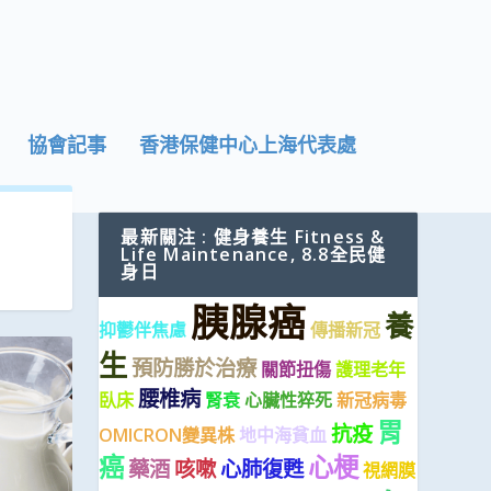
協會記事
香港保健中心上海代表處
最新關注 : 健身養生 Fitness &
Life Maintenance, 8.8全民健
身日
胰腺癌
養
抑鬱伴焦慮
傳播新冠
生
預防勝於治療
關節扭傷
護理老年
腰椎病
臥床
腎衰
心臟性猝死
新冠病毒
胃
抗疫
OMICRON變異株
地中海貧血
癌
心梗
藥酒
咳嗽
心肺復甦
視網膜