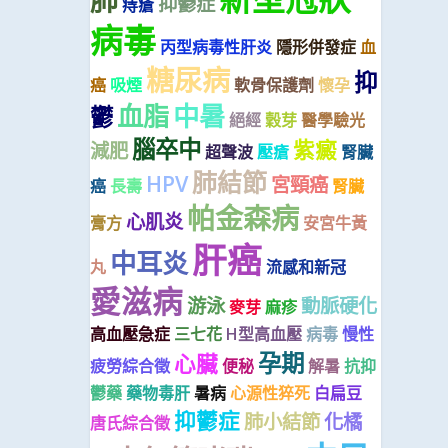
肺
抑鬱症
痔瘡
病毒
丙型病毒性肝炎
隱形併發症
血
糖尿病
抑
癌
吸煙
軟骨保護劑
懷孕
血脂
中暑
鬱
絕經
穀芽
醫學驗光
腦卒中
紫癜
減肥
超聲波
壓瘡
腎臟
肺結節
HPV
宮頸癌
癌
長壽
腎臟
帕金森病
心肌炎
膏方
安宮牛黃
肝癌
中耳炎
丸
流感和新冠
愛滋病
游泳
動脈硬化
麥芽
麻疹
高血壓急症
三七花
H型高血壓
病毒
慢性
孕期
心臟
疲勞綜合徵
便秘
解暑
抗抑
鬱藥
藥物毒肝
暑病
心源性猝死
白扁豆
抑鬱症
肺小結節
化橘
唐氏綜合徵