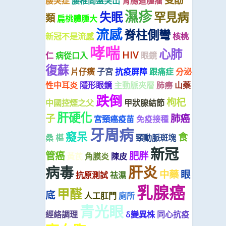
腰突症
腰椎間盤突出
胃腸道腫瘤
濕疹
失眠
罕見病
類
扁桃體腫大
流感
脊柱側彎
新冠不是流感
核桃
哮喘
心肺
HIV
仁
病從口入
眼鏡
復蘇
片仔癀
子宮
抗疫屏障
跟痛症
分泌
性中耳炎
隱形眼鏡
主動脈夾層
肺癆
山藥
跌倒
枸杞
中國控煙之父
甲狀腺結節
肝硬化
子
肺癌
宮頸癌疫苗
免疫接種
牙周病
癡呆
食
桑 椹
頸動脈斑塊
新冠
管癌
肥胖
黃芪
角膜炎
陳皮
肝炎
病毒
中藥
眼
抗原測試
祛濕
乳腺癌
甲醛
底
人工肛門
廁所
青光眼
經絡調理
δ變異株
同心抗疫