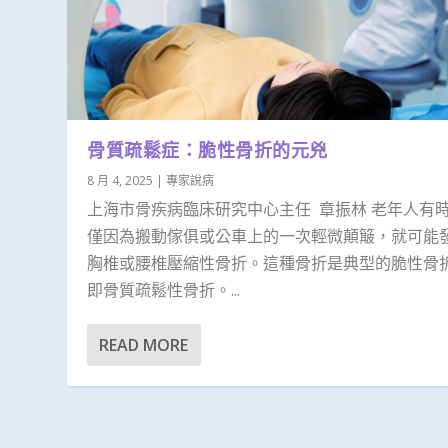
骨質疏鬆症：脆性骨折的元兇
8 月 4, 2025
|
專家說病
上海市骨疾病臨床研究中心主任 章振林 老年人有
僅因為搬動傢俱或公車上的一次輕微顛簸，就可能
胸椎或腰椎壓縮性骨折。這種骨折是典型的脆性骨
即骨質疏鬆性骨折。...
READ MORE