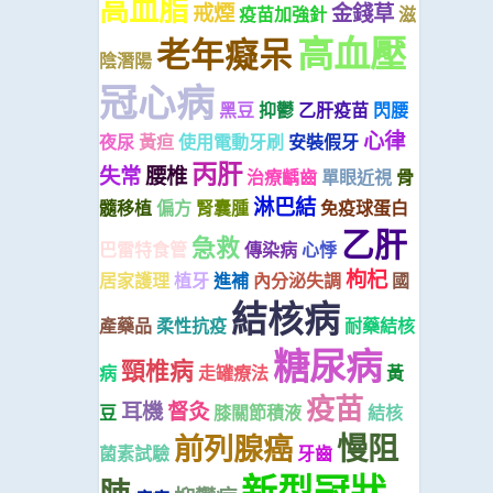
高血脂
戒煙
金錢草
疫苗加強針
滋
高血壓
老年癡呆
陰潛陽
冠心病
黑豆
抑鬱
乙肝疫苗
閃腰
心律
夜尿
黃疸
使用電動牙刷
安裝假牙
丙肝
失常
腰椎
治療齲齒
單眼近視
骨
淋巴結
髓移植
偏方
腎囊腫
免疫球蛋白
乙肝
急救
巴雷特食管
傳染病
心悸
枸杞
居家護理
植牙
進補
內分泌失調
國
結核病
產藥品
柔性抗疫
耐藥結核
糖尿病
頸椎病
病
走罐療法
黃
疫苗
耳機
督灸
豆
膝關節積液
結核
慢阻
前列腺癌
菌素試驗
牙齒
新型冠狀