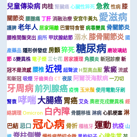
兒童傳染病
急救
肉桂
膝
腎臟癌
心臟性猝死
性病
愛滋病
關節炎
腰腿痛
丁肝
消融治療
安宮牛黃丸
老年人
骨關節炎
護脾
居家隔離
巴雷特食管
病毒變異
膝骨關節炎
溺水
腰椎間盤突出
廁所
甲狀腺結節
國
糖尿病
猝死
房顫
產藥品
隱形併發症
磨玻璃結
節
δ變異株
電子煙
三七花
居家護理
角膜炎
新冠診療
新
近視
紫癜
腰椎
冠不是流感
超聲波
H型高血壓
流感
阿爾茨海默病
和新冠
吸煙
牙齒美白
CT
夜尿
一刀切
牙周病
前列腺癌
疫情
玉米鬚
使用電動牙刷
哮喘
大腸癌
胃癌
腎衰
艾灸
奧密克戎變異株
經
白內障
淋
絡調理
Omicron
骨髓移植
淋病
心肌梗塞
冠心病
運動
巴結
忌口
骨折
抗疫
種植牙
山
脊柱側彎
心律失常
楂
慢性疲勞綜合徵
黑枸杞子
芡