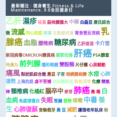
最新關注 : 健身養生 Fitness & Life
Maintenance, 8.8全民健身日
乙肝
濕疹
中藥
祛濕
扁桃體腫大
白扁豆
唐氏綜合
乳
流感
徵
同心抗疫
解暑
主動脈夾層
胃食管反流病
腺癌
糖尿病
血脂
腰椎病
卡介苗
乙肝疫苗
肝癌
新冠病毒OMICRON變異株
關節扭傷
PSA篩查
前列腺
雙酚類
地黃丸
隱形眼鏡
片仔癀
心房顫動
痛風
水痘
心肺
梨狀肌綜合徵
黑豆
子宮
視網膜病變
復甦
上海抗疫
虛不受補
孕前糖尿病
動態清零
化療
精氣
肺癌
腦卒中
白
頸椎病
化橘紅
神
麥芽
桑 椹
中暑
養
血病
失眠
咳嗽
免疫球蛋白
腎臟
發物
生
心肺復蘇
減肥
安裝假牙
黃 豆
護理老年臥床
秋