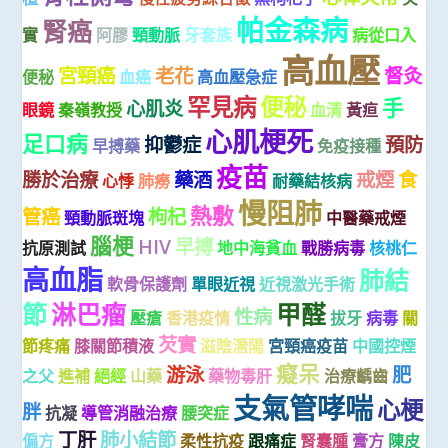
帕金森病
腎癌
實
阿膠
頸動脈
牙套族
病從口入
高血壓
宮頸癌
老花
督灸
便秘
血癌
高血壓急症
罕見病
便秘
手
心肌炎
眼鏡
秦嶺教授
血清
黃疸
心肌梗死
足口病
抑鬱症
預防
早搏藥
免疫接種
疫苗
勝於治療
藥酒
戒煙
食
心悸
肺癆
耐藥結核病
慢阻肺
熱敷
管癌
枸杞
頸動脈斑塊
中醫藥戒煙
腦梗
HIV
早搏
抗原測試
地中海貧血
戰勝病毒
核桃仁
高血脂
肺結
軟骨保護劑
單眼近視
近視激光手術
節
淋巴瘤
甲醛
性病
壓瘡
香港疫情
拔牙
病毒
關
芡實
節疼痛
膝關節積液
滋陰潛陽
宮頸癌疫苗
中國控煙
癡呆
游泳
肥
之父
進補
絕經
山藥
藥物毒肝
治療齲齒
支氣管哮喘
心梗
胖
抗凝
導管消融治療
腰突症
丁肝
肺小結節
偏方
柔性抗疫
跟痛症
腎囊腫
膏方
陳皮