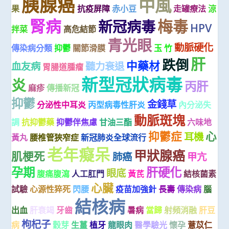
胰腺癌
中風
果
抗疫屏障
赤小豆
走罐療法
涼
腎病
梅毒
新冠病毒
HPV
拌菜
高危結節
青光眼
動脈硬化
傳染病分類
抑鬱
關節滑膜
玉 竹
肝
跌倒
中藥材
血友病
聽力衰退
胃腸道腫瘤
新型冠狀病毒
炎
丙肝
麻疹
傳播新冠
抑鬱
金錢草
分泌性中耳炎
丙型病毒性肝炎
內分泌失
動脈斑塊
調
抗抑鬱藥
抑鬱伴焦慮
甘油三酯
六味地
抑鬱症
心
耳機
黃丸
腰椎管狹窄症
新冠肺炎全球流行
老年癡呆
甲狀腺癌
肌梗死
肺癌
甲亢
孕期
肝硬化
眼底
腹痛腹瀉
人工肛門
黃芪
結核菌素
心臟
試驗
心源性猝死
閃腰
疫苗加強針
長壽
傳染病
腦
結核病
出血
肝衰竭
牙齒
暑病
當歸
射頻消融
肝豆
枸杞子
病
穀芽
生薑
植牙
龍眼肉
醫學驗光
懷孕
薏苡仁