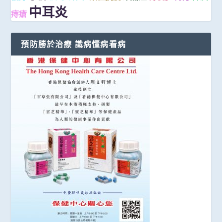
中耳炎
痔瘡
預防勝於治療 識病懂病看病