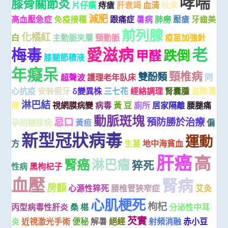
哮喘
膝骨關節炎
片仔癀
痔瘡
肝衰竭
血清
秋果
減肥
高血壓急症
免疫接種
跟痛症
暑病
肺癆
壓瘡
牙齒美
前列腺
化橘紅
白
主動脈夾層
頸動脈
疫苗加強針
愛滋病
老
梅毒
跌倒
甲醛
膝關節積液
年癡呆
頸椎病
雙酚類
超聲波
護理老年臥床
同
心抗疫
安裝假牙
δ變異株
三七花
經絡調理
腎囊腫
滋陰潛
淋巴結
陽
視網膜病變
病毒
黃 豆
廁所
居家隔離
腰腿痛
動脈斑塊
忌口
預防勝於治療
孕前糖尿病
黃疸
偏
新型冠狀病毒
運動
方
生薑
地中海貧血
肝癌
高
腎癌
淋巴瘤
猝死
性病
黑枸杞子
血壓
腎病
房顫
心源性猝死
腰椎管狹窄症
艾灸
心肌梗死
枸杞
丙型病毒性肝炎
桑 椹
分泌性中耳
芡實
炎
近視激光手術
便秘
解暑
絕經
射頻消融
赤小豆