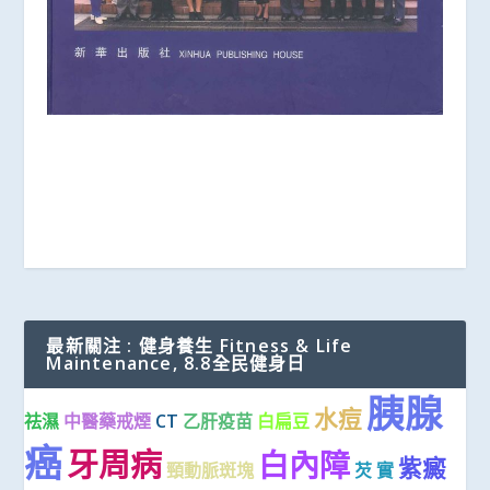
最新關注 : 健身養生 Fitness & Life
Maintenance, 8.8全民健身日
胰腺
水痘
祛濕
中醫藥戒煙
CT
乙肝疫苗
白扁豆
癌
牙周病
白內障
紫癜
頸動脈斑塊
芡 實