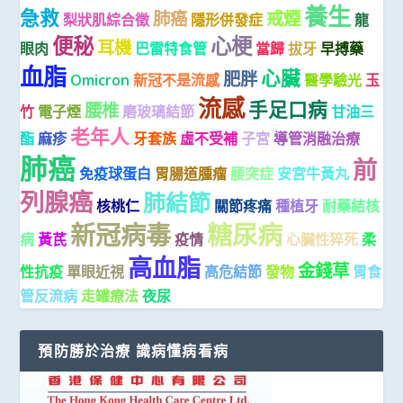
養生
急救
肺癌
戒煙
梨狀肌綜合徵
隱形併發症
龍
便秘
心梗
耳機
眼肉
巴雷特食管
當歸
拔牙
早搏藥
血脂
心臟
肥胖
Omicron
新冠不是流感
醫學驗光
玉
流感
手足口病
腰椎
竹
電子煙
磨玻璃結節
甘油三
老年人
酯
麻疹
牙套族
虛不受補
子宮
導管消融治療
肺癌
前
免疫球蛋白
胃腸道腫瘤
腰突症
安宮牛黃丸
列腺癌
肺結節
核桃仁
關節疼痛
種植牙
耐藥結核
新冠病毒
糖尿病
病
黃芪
疫情
心臟性猝死
柔
高血脂
金錢草
性抗疫
單眼近視
高危結節
發物
胃食
管反流病
走罐療法
夜尿
預防勝於治療 識病懂病看病