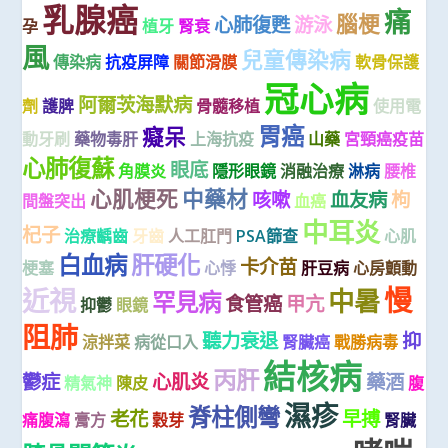
乳腺癌
痛
腦梗
心肺復甦
游泳
孕
植牙
腎衰
風
兒童傳染病
傳染病
抗疫屏障
關節滑膜
軟骨保護
冠心病
阿爾茨海默病
劑
護脾
骨髓移植
使用電
胃癌
癡呆
動牙刷
藥物毒肝
上海抗疫
山藥
宮頸癌疫苗
心肺復蘇
眼底
角膜炎
隱形眼鏡
消融治療
淋病
腰椎
心肌梗死
中藥材
咳嗽
血友病
枸
間盤突出
血癌
中耳炎
杞子
治療齲齒
牙齒
人工肛門
PSA篩查
心肌
白血病
肝硬化
卡介苗
梗塞
心悸
肝豆病
心房顫動
慢
近視
中暑
罕見病
食管癌
甲亢
抑鬱
眼鏡
阻肺
聽力衰退
抑
涼拌菜
病從口入
腎臟癌
戰勝病毒
結核病
丙肝
鬱症
心肌炎
藥酒
精氣神
陳皮
腹
濕疹
脊柱側彎
老花
早搏
痛腹瀉
膏方
穀芽
腎臟