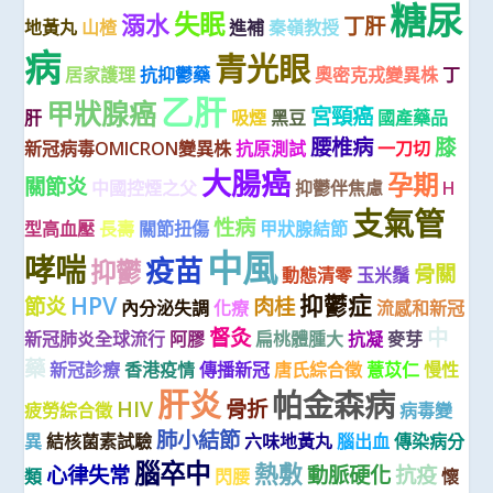
糖尿
失眠
溺水
丁肝
地黃丸
山楂
進補
秦嶺教授
病
青光眼
居家護理
抗抑鬱藥
奧密克戎變異株
丁
乙肝
甲狀腺癌
宮頸癌
肝
吸煙
黑豆
國產藥品
腰椎病
膝
新冠病毒OMICRON變異株
抗原測試
一刀切
大腸癌
孕期
關節炎
中國控煙之父
抑鬱伴焦慮
H
支氣管
性病
型高血壓
長壽
關節扭傷
甲狀腺結節
中風
哮喘
疫苗
抑鬱
骨關
動態清零
玉米鬚
HPV
抑鬱症
節炎
肉桂
內分泌失調
化療
流感和新冠
督灸
中
新冠肺炎全球流行
阿膠
扁桃體腫大
抗凝
麥芽
藥
新冠診療
香港疫情
傳播新冠
唐氏綜合徵
薏苡仁
慢性
肝炎
帕金森病
HIV
骨折
疲勞綜合徵
病毒變
肺小結節
異
結核菌素試驗
六味地黃丸
腦出血
傳染病分
腦卒中
熱敷
心律失常
動脈硬化
抗疫
類
閃腰
懷