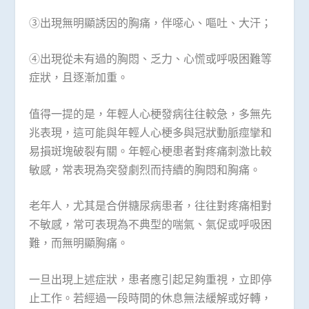
③出現無明顯誘因的胸痛，伴噁心、嘔吐、大汗；
④出現從未有過的胸悶、乏力、心慌或呼吸困難等
症狀，且逐漸加重。
值得一提的是，年輕人心梗發病往往較急，多無先
兆表現，這可能與年輕人心梗多與冠狀動脈痙攣和
易損斑塊破裂有關。年輕心梗患者對疼痛刺激比較
敏感，常表現為突發劇烈而持續的胸悶和胸痛。
老年人，尤其是合併糖尿病患者，往往對疼痛相對
不敏感，常可表現為不典型的喘氣、氣促或呼吸困
難，而無明顯胸痛。
一旦出現上述症狀，患者應引起足夠重視，立即停
止工作。若經過一段時間的休息無法緩解或好轉，