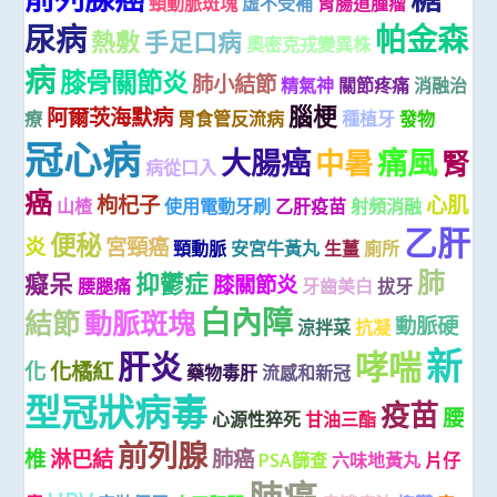
頸動脈斑塊
虛不受補
胃腸道腫瘤
尿病
帕金森
熱敷
手足口病
奧密克戎變異株
病
膝骨關節炎
肺小結節
精氣神
關節疼痛
消融治
腦梗
阿爾茨海默病
療
胃食管反流病
種植牙
發物
冠心病
大腸癌
痛風
中暑
腎
病從口入
癌
枸杞子
心肌
山楂
使用電動牙刷
乙肝疫苗
射頻消融
乙肝
便秘
炎
宮頸癌
頸動脈
安宮牛黃丸
生薑
廁所
肺
癡呆
抑鬱症
膝關節炎
腰腿痛
牙齒美白
拔牙
白內障
結節
動脈斑塊
動脈硬
涼拌菜
抗凝
新
哮喘
肝炎
化
化橘紅
藥物毒肝
流感和新冠
型冠狀病毒
疫苗
腰
心源性猝死
甘油三酯
前列腺
椎
淋巴結
肺癌
PSA篩查
六味地黃丸
片仔