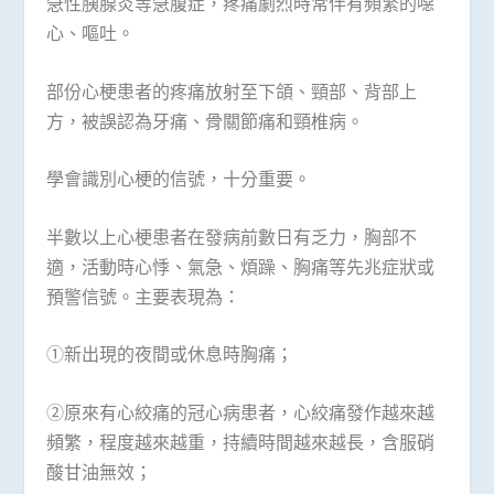
急性胰腺炎等急腹症，疼痛劇烈時常伴有頻繁的噁
心、嘔吐。
部份心梗患者的疼痛放射至下頜、頸部、背部上
方，被誤認為牙痛、骨關節痛和頸椎病。
學會識別心梗的信號，十分重要。
半數以上心梗患者在發病前數日有乏力，胸部不
適，活動時心悸、氣急、煩躁、胸痛等先兆症狀或
預警信號。主要表現為：
①新出現的夜間或休息時胸痛；
②原來有心絞痛的冠心病患者，心絞痛發作越來越
頻繁，程度越來越重，持續時間越來越長，含服硝
酸甘油無效；