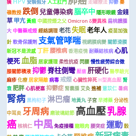
肺癌
HPV
癀
安裝假牙
人工肛門
走罐療法
抑鬱
秦
跌倒
腦卒中
兒童傳染病
金錢
嶺教授
隱形眼鏡
草
甲亢
黃疸
中國控煙之父
Omicron
δ變異株
扁桃體腫
失眠
老年人
老花
大
中醫藥戒煙
經絡調理
疫苗加強
支氣管哮喘
針
軟骨保護劑
視網膜病變
關節滑膜
心肌
丁肝
腰椎病
新冠不是流感
香港疫情
耐藥結核病
血脂
梗死
居家護理
柔性抗疫
閃腰
慢性疲勞綜合徵
抑鬱
脊柱側彎
肝硬化
膝關節積液
壓瘡
醫學驗光
戒煙
麻疹
化療
居家隔離
病毒
心臟性猝死
H型高血壓
腎
肥胖
抑鬱症
衰
心肌梗塞
腎囊腫
艾灸
進補
薏苡仁
暑病
腎病
淋巴瘤
黑枸杞子
地黃丸
子宮
早搏藥
分泌性
高血壓
乳腺
牙周病
中耳炎
磨玻璃結節
中風
癌
運動
核桃仁
免疫接種
龍眼肉
腰突症
穀
新冠病毒