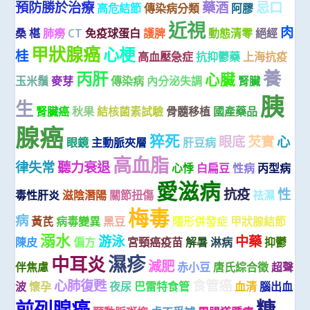
預防勝於治療
藥酒
忌口
高危結節
傳染病分類
阿膠
近視
肉
桑 椹
肺癆
CT
免疫球蛋白
護脾
動態清零
絕經
甲狀腺癌
心梗
桂
高血壓急症
抗抑鬱藥
上海抗疫
養
丙肝
心臟
玉米鬚
麥芽
傳染病
內分泌失調
腎臟
胰
生
腎臟癌
秋果
結核菌素試驗
骨髓移植
國產藥品
腺癌
猝死
眼底
芡實
心
眼鏡
主動脈夾層
肝豆病
高血脂
律失常
聽力衰退
心悸
白扁豆
性病
丙型病
愛滋病
抗疫
性
毒性肝炎
滋陰潛陽
關節扭傷
祛濕
梅毒
病
黃芪
病毒變異
黑豆
隱形併發症
甲狀腺結節
溺水
游泳
中藥
陳皮
偏方
宮頸癌疫苗
解暑
淋病
抑鬱
濕疹
中耳炎
減肥
伴焦慮
赤小豆
唐氏綜合徵
超聲
心肺復甦
食管癌
波
懷孕
夜尿
巴雷特食管
血清
腦出血
糖
前列腺癌