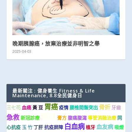
晚期胰腺癌，放棄治療並非明智之舉
2025-04-03
最新關注 : 健身養生 Fitness & Life
Maintenance, 8.8全民健身日
胃癌
骨折
三七花
血癌
黃 豆
疫情
腰椎間盤突出
牙齒
流感
急救
新冠診療
膏方
腹痛腹瀉
導管消融治療
同
白血病
血友病
心抗疫
玉 竹
丁肝
抗疫屏障
植牙
吸煙