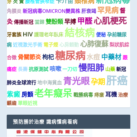
頸椎病
卡介苗
芽
芡 實
腰椎管狹窄症
罕見病
督
角膜炎
新冠病毒OMICRON變異株
肝衰竭
心肌梗死
甲醛
灸
雙酚類
早搏
傳播新冠
當歸
結核病
HIV
牙套族
護理老年臥床
便秘
孕前糖尿
心肺復蘇
病
近視激光手術
電子煙
心房顫動
梨狀肌綜
糖尿病
水痘
中藥材
骨關節炎
枸杞
合徵
跟
慢阻肺
咳嗽
痛症
長壽
抗原測試
一刀切
山藥
新冠
肝癌
青光眼
孕期
肺炎全球流行
地中海貧血
老年癡呆
紫癜
房顫
耳機
戰勝病毒
痔瘡
治療
齲齒
單眼近視
預防勝於治療 識病懂病看病