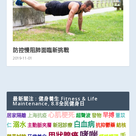
防控慢阻肺面臨新挑戰
2019-11-01
最新關注 : 健身養生 Fitness & Life
Maintenance, 8.8全民健身日
心肌梗死
早搏
居家隔離
上海抗疫
超聲波
發物
薏苡
白血病
溺水
仁
主動脈夾層
新冠診療
抗抑鬱藥
結核
哮喘
甲狀腺癌
手