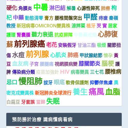
中暑
硬化
淋巴結
枸
角膜炎
解暑
心源性猝死
肺癆
甲醛
杞
中藥
動態清零
膏方
腰椎間盤突出
痔瘡
秦嶺
教授
新冠病毒OMICRON變異株
涼拌菜
植牙
芡 實
居家
心肺復
聽力衰退
護理
腎囊腫
抗疫屏障
中醫藥戒煙
前列腺癌
蘇
老花
安裝假牙
甘油三酯
吸煙
關節扭
前列腺
水痘
心肌炎
肺癌
傷
甲狀腺結節
懷孕
黃
腦梗
血友病
膝關節炎
豆
子宮
腰腿痛
視網膜病變
護
HIV
腰椎病
脾
傳染病分類
疫苗加強針
病毒變異
三七花
慢阻肺
忌口
眼底
拔牙
軟骨保護劑
抑鬱伴焦慮
奧
痛風
養生
血脂
密克戎變異株
新冠肺炎全球流行
失眠
白扁豆
牙套族
當歸
預防勝於治療 識病懂病看病