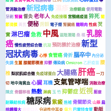
新冠病毒
濕疹
管消融治療
治療齲齒
使用電動
老年人
猝死
督灸
牙刷
腎臟
免疫接種
宮頸癌疫苗
關
便秘
房顫
芡
節滑膜
黃芪
電子煙
腎臟癌
龍眼肉
性病
中風
乳腺
淋巴瘤
急救
實
滋陰潛陽
桑 椹
新型
癌
預防勝於治療
慢性疲勞綜合徵
抗凝
冠狀病毒
腦卒中
食管癌
骨折
心悸
內分泌
腰
失調
生薑
膝關節積液
抑鬱
傳染病
Omicron
乙肝疫苗
肝癌
大腸癌
椎
梨狀肌綜合徵
免疫球蛋白
一刀
支氣管哮喘
心臟
耳機
切
地中海貧血
消融治療
近視
熱敷
抑鬱症
陳皮
骨髓移植
淋病
玉 竹
壓瘡
糖尿病
紫癜
骨關節炎
耐藥結核病
進補
山藥
扁
動脈
桃體腫大
病從口入
分泌性中耳炎
偏方
巴雷特食管