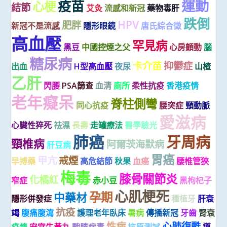
運動
疫苗
心梗
結節
艾灸
流感和新冠
藥物毒肝
跌倒
HPV
肥胖
新冠不是流感
隱形眼鏡
唐氏綜合徵
高血壓
罕見病
黑豆
中國控煙之父
心房顫動
腦
糖尿病
卡介苗
抑鬱症
出血
H型高血壓
夜尿
山楂
乙肝
閃腰
PSA篩查
血清
廁所
柔性抗疫
香港疫情
老年癡呆
脊柱側彎
同心抗疫
腰突症
頸動脈
愛滋病
心臟性猝死
祛濕
長壽
走罐療法
醫學驗光
肺癌
牙周病
頸椎病
阿爾茨海默病
肝豆病
胃癌
甲亢
戒煙
早搏藥
高危結節
秋果
血癌
腰椎管狹
梅毒
膝骨關節炎
化橘紅
窄症
赤小豆
黑枸杞子
心肌梗死
孕期
中藥材
隱形併發症
種植牙
肝衰
抗疫
竭
腹痛腹瀉
護理老年臥床
暑病
傳播新冠
牙齒
腎衰
性病
心肺復甦
疫情
安宮牛黃丸
戰勝病毒
抗原測試
導