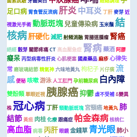
菌素試驗
牙齒美白
經絡調理
肝炎
中耳炎
足口病
胃食管反流病
丁肝
麥芽
近
結
動脈斑塊
兒童傳染病
視激光手術
玉米鬚
核病
腎癌
肝硬化
減肥
射頻消融
胃腸道腫瘤
腎病
藥酒
絕經
穀芽
關節疼痛
CT
高血壓急症
阿膠
癡呆
心律失
丙型病毒性肝炎
心肌梗塞
國產藥品
麻疹
流
常
枸杞子
磨玻璃結節
精氣神
六味地黃丸
片仔癀
白內障
感
咳嗽
游泳
便秘
人工肛門
孕前糖尿病
胰腺癌
抑鬱
雙酚類
單眼近視
虛不受補
δ變異
冠心病
肺
丁肝
宮頸癌
株
頸動脈斑塊
地黃丸
帕金森病
結節
肉桂
黃疸
化療
跟痛症
核桃仁
青光眼
高血脂
丙肝
金錢草
肺小
病毒
眼鏡