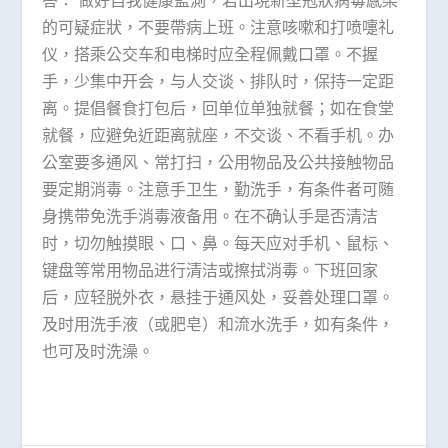
的可疑症狀，不要帶病上班。注意咳嗽和打喷嚏礼
仪，搭乘公交车和电梯时应全程佩戴口罩。不握
手，少集中开会，与人交谈、排队时，保持一定距
离。提倡餐食打包后，回单位单独就餐；如在食堂
就餐，应避免近距离就座，不交谈、不看手机。办
公室要多通风、常打扫，公用物品及公共接触物品
要定期消毒。注意手卫生，勤洗手，有条件者可随
身携带免洗手消毒液备用。在不确认手是否清洁
时，切勿触摸眼、口、鼻。每天应对手机、鼠标、
键盘等常用物品进行清洁或擦拭消毒。下班回家
后，应轻脱外衣，悬挂于通风处，妥善处理口罩。
及时用洗手液（或肥皂）和流水洗手，如有条件，
也可及时洗澡。