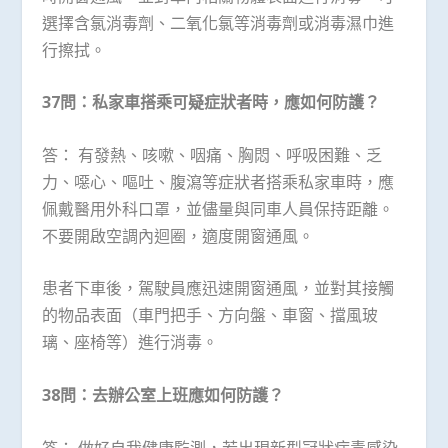
選擇含氯消毒劑、二氧化氯等消毒劑或消毒濕巾進
行擦拭。
37
問：私家車搭乘可疑症狀者時，應如何防護？
答： 有發熱、咳嗽、咽痛、胸悶、呼吸困難、乏
力、噁心、嘔吐、腹瀉等症狀者搭乘私家車時，應
佩戴醫用外科口罩，並儘量與同車人員保持距離。
不要開啟空調內迴圈，適度開窗通風。
患者下車後，駕駛員應迅速開窗通風，並對其接觸
的物品表面（車門把手、方向盤、車窗、擋風玻
璃、座椅等）進行消毒。
38
問：去辦公室上班應如何防護？
答： 做好自我健康監測，若出現新型冠狀病毒感染