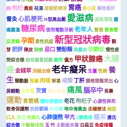
胃癌
枸杞
病
黃疸
祛濕
膝關節積液
赤小豆
藥物毒肝
愛滋病
心肌梗死
督灸
H型高血壓
滋陰潛陽
腹
糖尿病
老年人
痛腹瀉
使用電動牙刷
腎衰
胃食管
新型冠狀病毒
孕期
反流病
柔性抗疫
穀
肥胖
忌口
雙酚類
抑鬱症
芽
陳皮
肺癆
角膜炎
慢性疲
大腸
甲狀腺癌
勞綜合徵
結核菌素試驗
廁所
偏方
老年癡呆
癌
養
金錢草
消融治療
生薑
性病
生
肉桂
戒煙
丁肝
頸動脈
腎臟
解暑
腰椎間盤突出
心
痛風
腦卒中
芡實
房顫動
三七花
同心抗疫
長壽
運動
食管癌
老花
枸杞子
隱形併發症
心源性猝死
軟骨保護劑
抗抑鬱藥
片仔癀
地中海貧血
走罐療法
病從
癡呆
心肺復甦
甲亢
口入
黑豆
地黃丸
δ變異株
唐氏
綜合徵
中醫藥戒煙
玉 竹
主動脈夾層
白扁豆
免疫接種