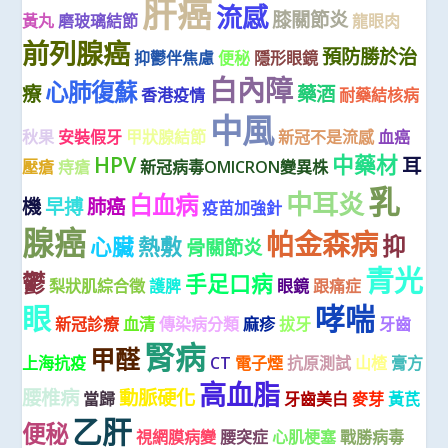
肝癌
流感
膝關節炎
黃丸
磨玻璃結節
龍眼肉
前列腺癌
預防勝於治
抑鬱伴焦慮
便秘
隱形眼鏡
白內障
心肺復蘇
療
藥酒
香港疫情
耐藥結核病
中風
秋果
安裝假牙
甲狀腺結節
新冠不是流感
血癌
HPV
中藥材
耳
壓瘡
痔瘡
新冠病毒OMICRON變異株
乳
中耳炎
白血病
機
早搏
肺癌
疫苗加強針
腺癌
帕金森病
抑
心臟
熱敷
骨關節炎
青光
鬱
手足口病
梨狀肌綜合徵
護脾
眼鏡
跟痛症
哮喘
眼
新冠診療
血清
傳染病分類
麻疹
拔牙
牙齒
腎病
甲醛
上海抗疫
CT
電子煙
抗原測試
山楂
膏方
高血脂
腰椎病
動脈硬化
當歸
牙齒美白
麥芽
黃芪
乙肝
便秘
視網膜病變
腰突症
心肌梗塞
戰勝病毒