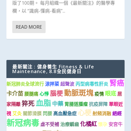
版了100期。 每月組織一個《最新關注》的醫學專
欄，以 “識病-懂病-看病”...
READ MORE
最新關注 : 健身養生 Fitness & Life
Maintenance, 8.8全民健身日
腎癌
新冠肺炎全球流行
涼拌菜
超聲波
丙型病毒性肝炎
動脈斑塊
腦梗
卡介苗
眼底
腰腿痛
心悸
疫情
居
血脂
猝死
中藥
家隔離
胃腸道腫瘤
抗疫屏障
單眼近
心梗
視
艾灸
關節滑膜
閃腰
高血壓急症
射頻消融
絕經
新冠病毒
化橘紅
虛不受補
治療齲齒
懷孕
安宮牛