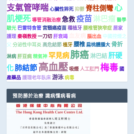
支氣管哮喘
心
脊柱側彎
心臟性猝死
抑鬱
肌梗死
疫苗
淋巴瘤
急救
導管消融治療
醫學
驗光
巴雷特食管
宮頸癌疫苗
種植牙
腰椎管狹窄症
居家
血友病
護理
秦嶺教授
一刀切
肝衰竭
腦出血
中國控煙之
腰椎
骨折
父
分泌性中耳炎
高危結節
植牙
扁桃體腫大
肺癌
罕見病
肝硬
淋巴結
淋病
肝豆病
精氣神
高血壓
梅毒
肺結節
化
吸煙
人工肛門
國
游泳
產藥品
護理老年臥床
病毒
預防勝於治療 識病懂病看病