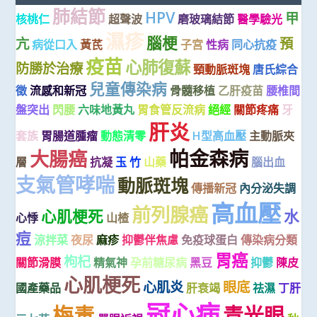
肺結節
HPV
甲
核桃仁
超聲波
磨玻璃結節
醫學驗光
濕疹
腦梗
亢
預
病從口入
黃芪
子宮
性病
同心抗疫
疫苗
心肺復蘇
防勝於治療
頸動脈斑塊
唐氏綜合
兒童傳染病
徵
流感和新冠
骨髓移植
乙肝疫苗
腰椎間
盤突出
閃腰
六味地黃丸
胃食管反流病
絕經
關節疼痛
牙
肝炎
套族
胃腸道腫瘤
動態清零
H型高血壓
主動脈夾
帕金森病
大腸癌
層
抗凝
玉 竹
山藥
腦出血
支氣管哮喘
動脈斑塊
傳播新冠
內分泌失調
高血壓
前列腺癌
心肌梗死
水
心悸
山楂
痘
涼拌菜
夜尿
麻疹
抑鬱伴焦慮
免疫球蛋白
傳染病分類
胃癌
枸杞
關節滑膜
精氣神
孕前糖尿病
黑豆
抑鬱
陳皮
心肌梗死
心肌炎
眼底
國產藥品
肝衰竭
祛濕
丁肝
冠心病
梅毒
青光眼