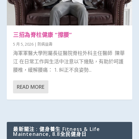
三招為脊柱健康 “撐腰”
5 月 5, 2026
|
防病益壽
海軍軍醫大學附屬長征醫院脊柱外科主任醫師 陳華
江 在日常工作與生活中注意以下幾點，有助於呵護
腰椎，緩解腰痛： 1. 糾正不良姿勢...
READ MORE
最新關注 : 健身養生 Fitness & Life
Maintenance, 8.8全民健身日