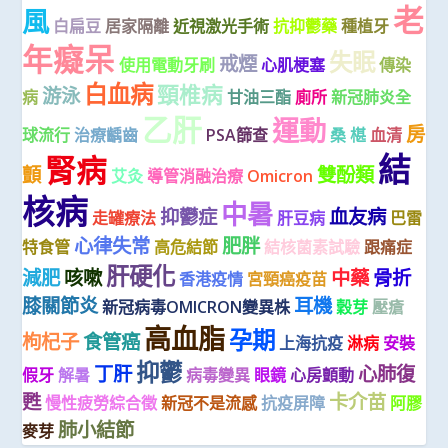
老
風
白扁豆
居家隔離
近視激光手術
抗抑鬱藥
種植牙
年癡呆
失眠
戒煙
使用電動牙刷
心肌梗塞
傳染
白血病
頸椎病
游泳
病
甘油三酯
廁所
新冠肺炎全
乙肝
運動
房
球流行
治療齲齒
PSA篩查
桑 椹
血清
結
腎病
顫
雙酚類
艾灸
導管消融治療
Omicron
核病
中暑
抑鬱症
血友病
走罐療法
肝豆病
巴雷
心律失常
肥胖
特食管
高危結節
結核菌素試驗
跟痛症
肝硬化
減肥
咳嗽
中藥
骨折
香港疫情
宮頸癌疫苗
膝關節炎
耳機
新冠病毒OMICRON變異株
穀芽
壓瘡
高血脂
孕期
枸杞子
食管癌
上海抗疫
淋病
安裝
抑鬱
丁肝
心肺復
假牙
解暑
病毒變異
眼鏡
心房顫動
甦
卡介苗
慢性疲勞綜合徵
新冠不是流感
抗疫屏障
阿膠
肺小結節
麥芽