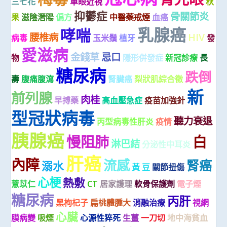
三七花
單眼近視
秋
抑鬱症
骨關節炎
果
滋陰潛陽
偏方
中醫藥戒煙
血癌
乳腺癌
哮喘
腰椎病
HIV
病毒
玉米鬚
植牙
發
愛滋病
金錢草
忌口
物
隱形併發症
新冠診療
長
糖尿病
跌倒
壽
腹痛腹瀉
腎臟癌
梨狀肌綜合徵
新
前列腺
肉桂
早搏藥
高血壓急症
疫苗加強針
型冠狀病毒
聽力衰退
丙型病毒性肝炎
疫情
胰腺癌
慢阻肺
白
淋巴結
分泌性中耳炎
肝癌
內障
流感
腎癌
溺水
黃 豆
關節扭傷
心梗
熱敷
薏苡仁
CT
居家護理
軟骨保護劑
電子煙
糖尿病
丙肝
黑枸杞子
扁桃體腫大
消融治療
視網
心臟
膜病變
吸煙
心源性猝死
生薑
一刀切
地中海貧血