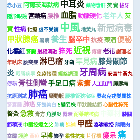
中耳炎
阿爾茨海默病
赤小豆
藥物毒肝
芡 實
拔牙
血脂
老年人
宮頸癌
腰椎
動脈硬化
芡
隱形眼鏡
中風
新冠病毒
實
性病
化療
虛不受補
地黃丸
養生
甲狀腺癌
腦卒中
便秘
抗疫
藥酒
暑病
近視
猝死
化橘紅
老花
腎臟
射頻消融
痔瘡
護理老
淋巴瘤
罕見病
膝骨關節
年臥床
腰突症
牙齒
牙周病
炎
戰勝病毒
免疫接種
經絡調理
安宮牛黃丸
脊柱側彎
手足口病
紫癜
便秘
人工肛門
腰腿痛
肺癌
抗原測試
頸動脈
腰椎管狹窄症
奧密克戎變異株
肺癌
腎囊腫
牙齒美白
δ變異株
甲狀腺結節
心臟性猝死
急救
中藥材
督灸
膏方
角膜炎
腎衰
耐藥結核病
膝關
甲醛
節積液
中國控煙之父
肺癆
進補
秦嶺教授
龍眼肉
痛
癡呆
早搏
當歸
護脾
黃疸
懷孕
柔性抗疫
片仔癀