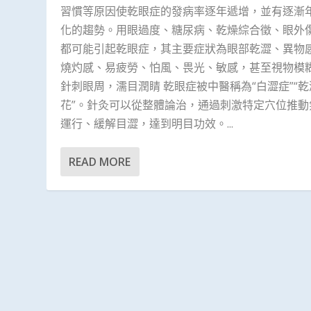
習慣等原因使乾眼症的發病率逐年遞增，並有逐漸
化的趨勢。用眼過度、糖尿病、乾燥綜合徵、眼外
都可能引起乾眼症，其主要症狀為眼部乾澀、異物
燒灼感、易疲勞、怕風、畏光、敏感，甚至視物模
針刺眼周，濡目潤睛 乾眼症被中醫稱為“白澀症”“
花”。針灸可以從整體論治，通過刺激特定穴位推動
運行、緩解目澀，達到明目功效。...
READ MORE