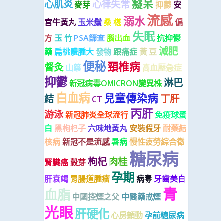
癡呆
心肌炎
心律失常
麥芽
抑鬱
安
流感
溺水
宮牛黃丸
玉米鬚
桑 椹
偏
失眠
方
玉 竹
PSA篩查
腦出血
抗抑鬱
減肥
藥
扁桃體腫大
發物
跟痛症
黃 豆
便秘
頸椎病
督灸
山藥
高血壓急症
抑鬱
淋巴
新冠病毒OMICRON變異株
白血病
兒童傳染病
結
丁肝
CT
丙肝
游泳
新冠肺炎全球流行
免疫球蛋
白
黑枸杞子
六味地黃丸
安裝假牙
耐藥結
核病
新冠不是流感
暑病
慢性疲勞綜合徵
糖尿病
枸杞
肉桂
腎臟癌
穀芽
孕期
肝衰竭
胃腸道腫瘤
病毒
牙齒美白
青
血脂
中國控煙之父
中醫藥戒煙
光眼
肝硬化
心房顫動
孕前糖尿病