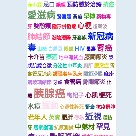
忌口
預防勝於治療
抗疫
赤小豆
絕經
愛滋病
早搏
腎囊腫
黃疸
藥物毒
心梗
雙酚類
肝
隱形併發症
超聲波
新冠病
肺結節
滋陰潛陽
牙套族
毒
腎癌
HIV
山楂
白扁豆
眼鏡
長壽
卡介苗
藥酒
膝關節炎
地中海貧血
梨
狀肌綜合徵
分泌性中耳炎
廁所
腰突症
胃
食管反流病
護理老年臥床
關節滑膜
麻疹
食管癌
骨關節炎
磨玻璃結節
牙齒
化
胰腺癌
心肌梗死
枸杞子
療
運動
水痘
心源性猝死
腎衰
抗疫屏障
近視
老年人
芡實
肥胖
便秘
種植
罕見
中藥材
牙
居家護理
抗原測試