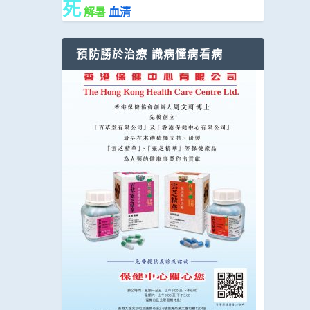
死
解暑
血清
預防勝於治療 識病懂病看病