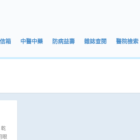
信箱
中醫中藥
防病益壽
雜誌查閱
醫院檢索
 乾
用眼