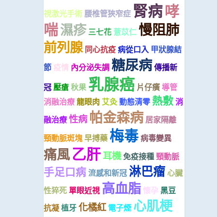
腎病
哮
視激光手術
腰椎管狹窄症
喘
慢阻肺
濕疹
三七花
薏苡仁
前列腺
同心抗疫
病從口入
甲狀腺結
糖尿病
節
疫情
內分泌失調
傳播新
乳腺癌
冠
壓瘡
秋果
片仔癀
導管
熱敷
消融治療
龍眼肉
艾灸
動態清零
消
帕金森病
性病
融治療
居家隔離
梅毒
頸動脈斑塊
早搏藥
病毒變異
乙肝
痛風
耳機
免疫接種
頸動脈
淋巴瘤
手足口病
流感和新冠
心臟
高血脂
性猝死
單眼近視
懷孕
黑豆
心肌梗
化橘紅
抗凝
植牙
電子煙