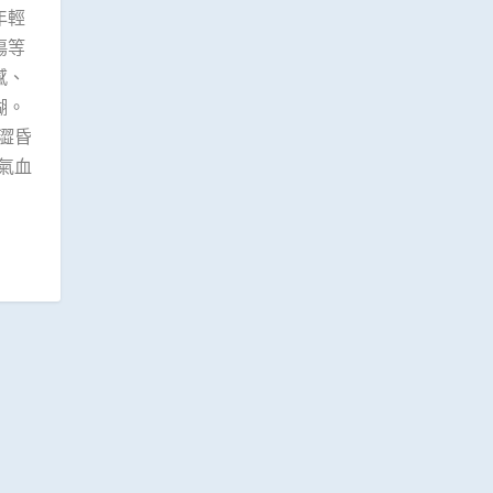
年輕
傷等
感、
糊。
乾澀昏
氣血