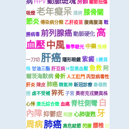
動脈斑塊
病
HPV
房顫
關節扭傷
老年癡呆
膝骨關
吸煙
護脾
節炎
傳染病分類
乙肝疫苗
腹痛腹瀉
戰
高
前列腺癌
動脈硬化
勝病毒
血壓
中風
中藥
醫學驗光
進補
肝癌
紫癜
一刀切
隱形眼鏡
δ變異
急救
阿
株
甘油三酯
肝豆病
H型高血壓
爾茨海默病
骨折
人工肛門
丙型病毒性
肺癌
肝炎
陳皮
精氣神
新冠診療
秦嶺教
猝死
授
虛不受補
子宮
奧密克戎變異株
白
脊柱側彎
心悸
唐氏綜合徵
血癌
牙
內障
抑鬱症
心肺復甦
阿膠
肺癌
周病
腰椎
高危結節
閃腰
近