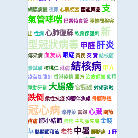
支
網膜病變
夜尿
心肌梗塞
國產藥品
氣管哮喘
巴雷特食管
腰椎間盤突
新
心肺復蘇
出
性病
軟骨保護劑
型冠狀病毒
肝炎
甲醛
血友病
眼底
傳染病
黃芪
芡 實
結核菌
結核病
甲亢
素試驗
核桃仁
淋病
疫苗加強針
香港疫情
膏方
治療齲齒
使用
大腸癌
宮頸癌
電動牙刷
射頻消融
跌倒
柔性抗疫
抑鬱伴焦慮
骨髓移植
冠心病
心臟
涼拌菜
當歸
關節
肺小結節
金錢
疼痛
肺癆
主動脈夾層
中暑
草
老花
膝關節積液
腰腿痛
丁肝